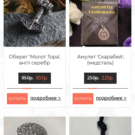
Оберег 'Молот Тора',
Амулет 'Скарабей',
англ серебр
(медсталь)
950р.
855р.
250р.
225р.
подробнее >
подробнее >
KУПИТЬ
KУПИТЬ