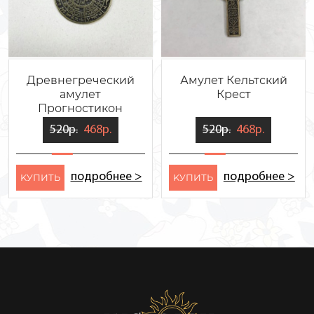
Древнегреческий
Амулет Кельтский
амулет
Крест
Прогностикон
520р.
468р.
520р.
468р.
подробнее >
подробнее >
KУПИТЬ
KУПИТЬ