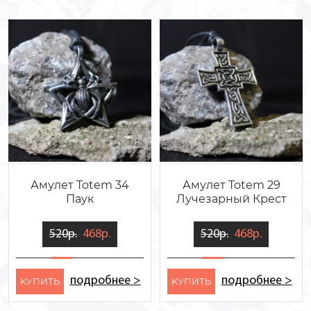
Амулет Totem 34
Амулет Totem 29
Паук
Лучезарный Крест
520р.
468р.
520р.
468р.
подробнее >
подробнее >
KУПИТЬ
KУПИТЬ