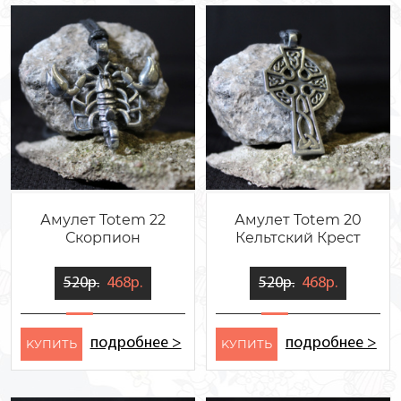
Амулет Totem 22
Амулет Totem 20
Скорпион
Кельтский Крест
520р.
468р.
520р.
468р.
подробнее >
подробнее >
KУПИТЬ
KУПИТЬ