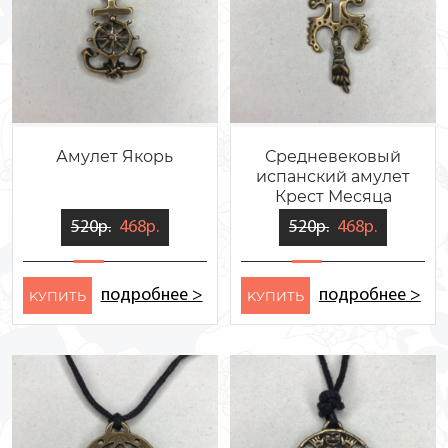
Амулет Якорь
Средневековый
испанский амулет
Крест Месяца
520р.
468р.
520р.
468р.
подробнее >
подробнее >
KУПИТЬ
KУПИТЬ