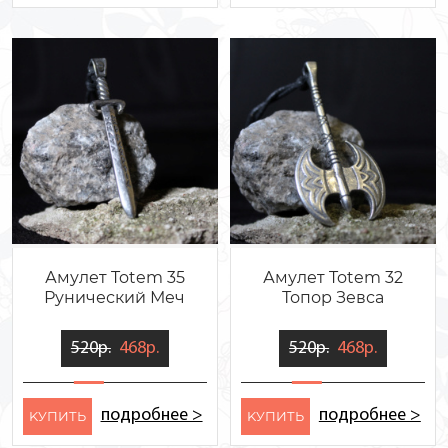
Амулет Totem 35
Амулет Totem 32
Рунический Меч
Топор Зевса
520р.
468р.
520р.
468р.
подробнее >
подробнее >
KУПИТЬ
KУПИТЬ