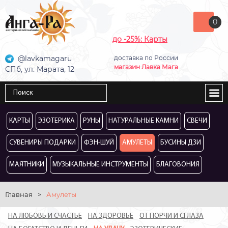
0
до -25%: Карты
@lavkamagaru
доставка по России
магазин Лавка Мага
СПб, ул. Марата, 12
КАРТЫ
ЭЗОТЕРИКА
РУНЫ
НАТУРАЛЬНЫЕ КАМНИ
СВЕЧИ
СУВЕНИРЫ ПОДАРКИ
ФЭН-ШУЙ
АМУЛЕТЫ
БУСИНЫ ДЗИ
МАЯТНИКИ
МУЗЫКАЛЬНЫЕ ИНСТРУМЕНТЫ
БЛАГОВОНИЯ
Главная
>
Амулеты
НА ЛЮБОВЬ И СЧАСТЬЕ
НА ЗДОРОВЬЕ
ОТ ПОРЧИ И СГЛАЗА