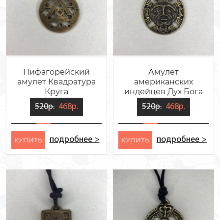
Пифагорейский
Амулет
амулет Квадратура
американских
Круга
индейцев Дух Бога
Солнца
520р.
468р.
520р.
468р.
подробнее >
подробнее >
KУПИТЬ
KУПИТЬ