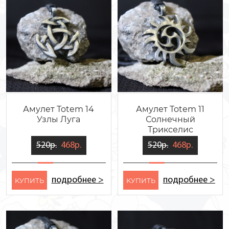
Амулет Totem 14
Амулет Totem 11
Узлы Луга
Солнечный
Трикселис
520р.
468р.
520р.
468р.
подробнее >
подробнее >
KУПИТЬ
KУПИТЬ