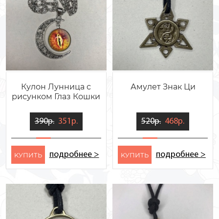
Кулон Лунница с
Амулет Знак Ци
рисунком Глаз Кошки
390р.
351р.
520р.
468р.
подробнее >
подробнее >
KУПИТЬ
KУПИТЬ