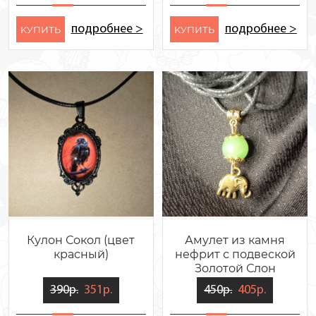
подробнее >
подробнее >
KУПИТЬ
KУПИТЬ
Кулон Сокол (цвет
Амулет из камня
красный)
нефрит с подвеской
Золотой Слон
390р.
351р.
450р.
405р.