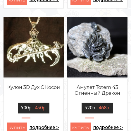
Кулон 3D Дух С Косой
Амулет Totem 43
Огненный Дракон
500р.
450р.
520р.
468р.
подробнее >
подробнее >
KУПИТЬ
KУПИТЬ