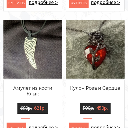
подробнее >
подробнее >
KУПИТЬ
KУПИТЬ
Амулет из кости
Кулон Роза и Сердце
Клык
690р.
621р.
500р.
450р.
подробнее >
подробнее >
KУПИТЬ
KУПИТЬ