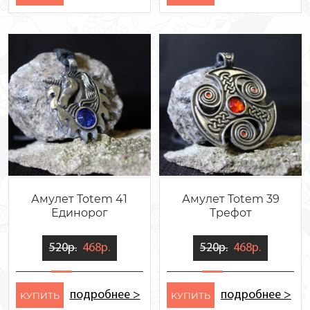
Амулет Totem 41
Амулет Totem 39
Единорог
Трефот
520р.
468р.
520р.
468р.
подробнее >
подробнее >
KУПИТЬ
KУПИТЬ