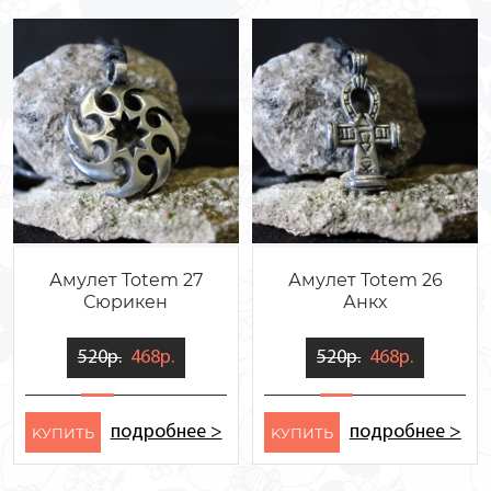
Амулет Totem 27
Амулет Totem 26
Сюрикен
Анкх
520р.
468р.
520р.
468р.
подробнее >
подробнее >
KУПИТЬ
KУПИТЬ