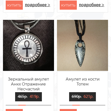
подробнее >
подробнее >
KУПИТЬ
KУПИТЬ
Зеркальный амулет
Амулет из кости
Анкх Отражение
Тотем
Несчастий
465р.
419р.
690р.
621р.