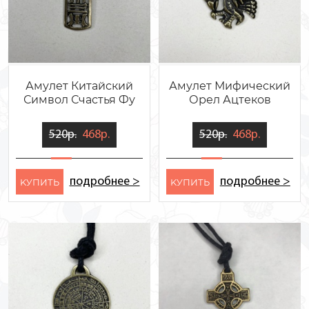
Амулет Китайский
Амулет Мифический
Символ Счастья Фу
Орел Ацтеков
520р.
468р.
520р.
468р.
подробнее >
подробнее >
KУПИТЬ
KУПИТЬ