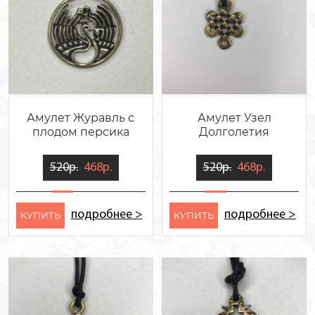
Амулет Журавль с
Амулет Узел
плодом персика
Долголетия
520р.
468р.
520р.
468р.
подробнее >
подробнее >
KУПИТЬ
KУПИТЬ