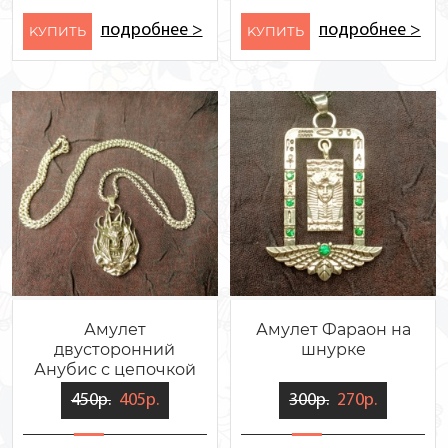
подробнее >
подробнее >
KУПИТЬ
KУПИТЬ
Амулет
Амулет Фараон на
двусторонний
шнурке
Анубис с цепочкой
450р.
405р.
300р.
270р.