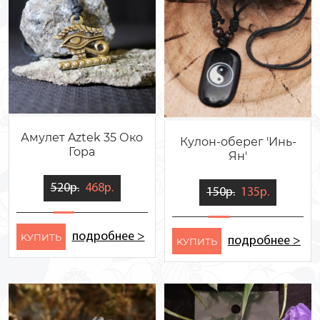
Амулет Aztek 35 Око
Кулон-оберег 'Инь-
Гора
Ян'
520р.
468р.
150р.
135р.
подробнее >
KУПИТЬ
подробнее >
KУПИТЬ