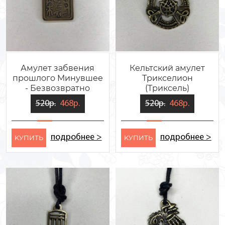
Амулет забвения
Кельтский амулет
прошлого Минувшее
Трикселион
- Безвозвратно
(Триксель)
520р.
468р.
520р.
468р.
подробнее >
подробнее >
KУПИТЬ
KУПИТЬ