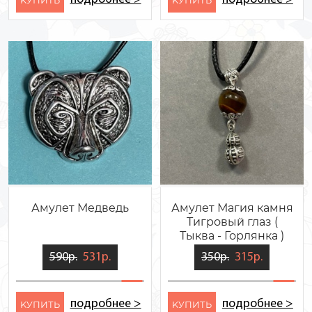
Амулет Медведь
Амулет Магия камня
Тигровый глаз (
Тыква - Горлянка )
590р.
531р.
350р.
315р.
подробнее >
подробнее >
KУПИТЬ
KУПИТЬ