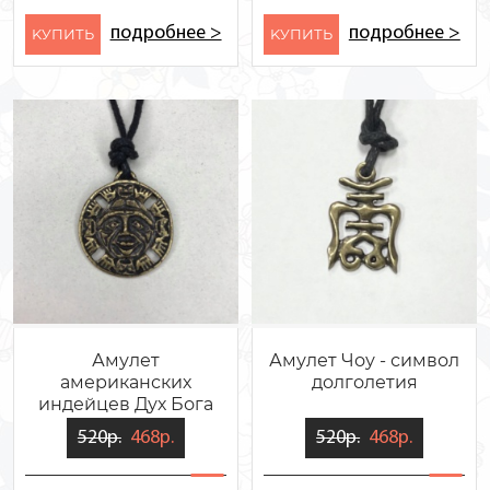
подробнее >
подробнее >
KУПИТЬ
KУПИТЬ
Амулет
Амулет Чоу - символ
американских
долголетия
индейцев Дух Бога
Солнца
520р.
468р.
520р.
468р.