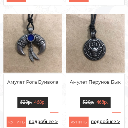
Амулет Рога Буйвола
Амулет Перунов Бык
520р.
468р.
520р.
468р.
подробнее >
подробнее >
KУПИТЬ
KУПИТЬ