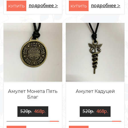
подробнее >
подробнее >
KУПИТЬ
KУПИТЬ
Амулет Монета Пять
Амулет Кадуцей
Благ
520р.
468р.
520р.
468р.