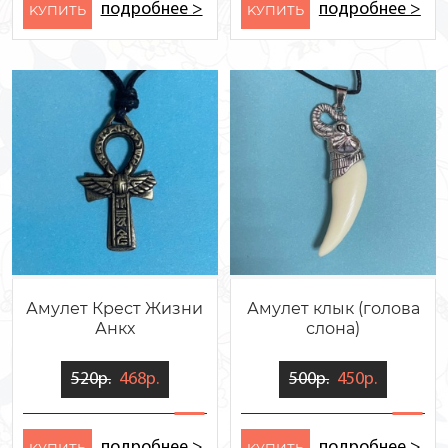
подробнее >
подробнее >
KУПИТЬ
KУПИТЬ
Амулет Крест Жизни
Амулет клык (голова
Анкх
слона)
520р.
468р.
500р.
450р.
подробнее >
подробнее >
KУПИТЬ
KУПИТЬ