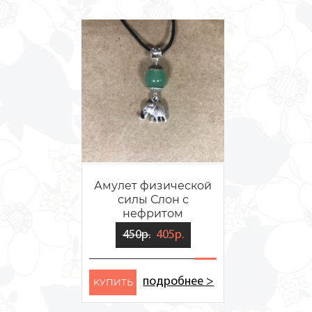
Амулет физической
силы Слон с
нефритом
450р.
405р.
подробнее >
KУПИТЬ