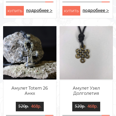
подробнее >
подробнее >
KУПИТЬ
KУПИТЬ
Амулет Totem 26
Амулет Узел
Анкх
Долголетия
520р.
468р.
520р.
468р.