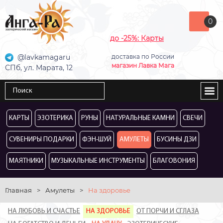
0
до -25%: Карты
@lavkamagaru
доставка по России
магазин Лавка Мага
СПб, ул. Марата, 12
КАРТЫ
ЭЗОТЕРИКА
РУНЫ
НАТУРАЛЬНЫЕ КАМНИ
СВЕЧИ
СУВЕНИРЫ ПОДАРКИ
ФЭН-ШУЙ
АМУЛЕТЫ
БУСИНЫ ДЗИ
МАЯТНИКИ
МУЗЫКАЛЬНЫЕ ИНСТРУМЕНТЫ
БЛАГОВОНИЯ
Главная
>
Амулеты
>
На здоровье
НА ЛЮБОВЬ И СЧАСТЬЕ
НА ЗДОРОВЬЕ
ОТ ПОРЧИ И СГЛАЗА