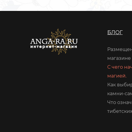
БЛОГ
Размещен
магазине
С чего на
магией.
Как выби
камни-са
Что означ
тибетских