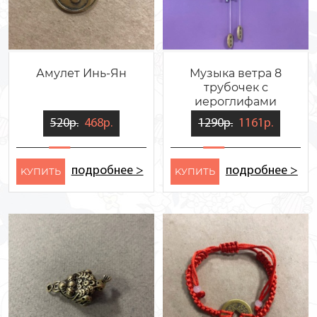
Амулет Инь-Ян
Музыка ветра 8
трубочек с
иероглифами
520р.
468р.
1290р.
1161р.
подробнее >
подробнее >
KУПИТЬ
KУПИТЬ