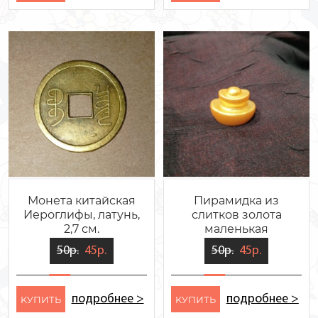
Монета китайская
Пирамидка из
Иероглифы, латунь,
слитков золота
2,7 см.
маленькая
50р.
45р.
50р.
45р.
подробнее >
подробнее >
KУПИТЬ
KУПИТЬ