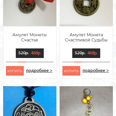
Амулет Монеты
Амулет Монета
Счастья
Счастливой Судьбы
520р.
468р.
520р.
468р.
подробнее >
подробнее >
KУПИТЬ
KУПИТЬ