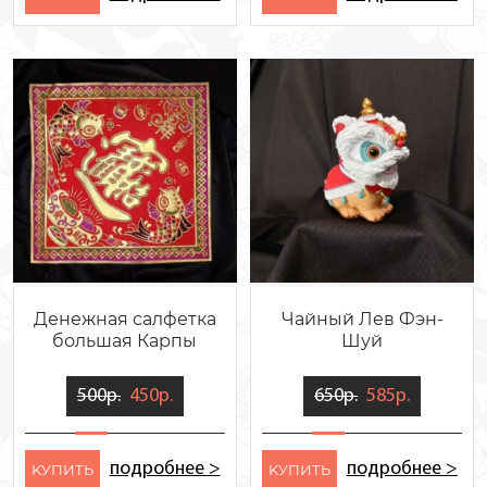
Денежная салфетка
Чайный Лев Фэн-
большая Карпы
Шуй
500р.
450р.
650р.
585р.
подробнее >
подробнее >
KУПИТЬ
KУПИТЬ