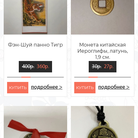
Фэн-Шуй панно Тигр
Монета китайская
Иероглифы, латунь,
1,9 см.
400р.
360р.
30р.
27р.
подробнее >
подробнее >
KУПИТЬ
KУПИТЬ