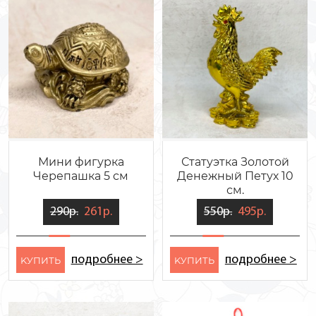
Мини фигурка
Статуэтка Золотой
Черепашка 5 см
Денежный Петух 10
см.
290р.
261р.
550р.
495р.
подробнее >
подробнее >
KУПИТЬ
KУПИТЬ