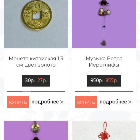
Монета китайская 1,3
Музыка Ветра
см цвет золото
Иероглифы
30р.
27р.
950р.
855р.
подробнее >
подробнее >
KУПИТЬ
KУПИТЬ