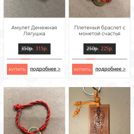
Амулет Денежная
Плетеный браслет с
Лягушка
монетой счастья
350р.
315р.
250р.
225р.
подробнее >
подробнее >
KУПИТЬ
KУПИТЬ