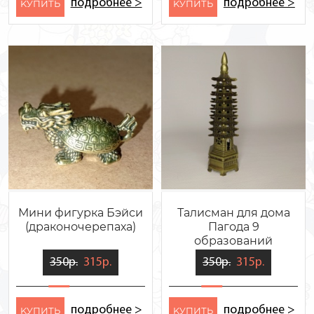
подробнее >
подробнее >
KУПИТЬ
KУПИТЬ
Мини фигурка Бэйси
Талисман для дома
(драконочерепаха)
Пагода 9
образований
350р.
315р.
350р.
315р.
подробнее >
подробнее >
KУПИТЬ
KУПИТЬ