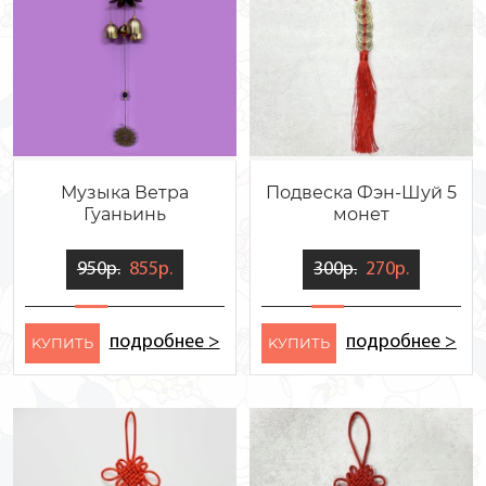
Музыка Ветра
Подвеска Фэн-Шуй 5
Гуаньинь
монет
950р.
855р.
300р.
270р.
подробнее >
подробнее >
KУПИТЬ
KУПИТЬ