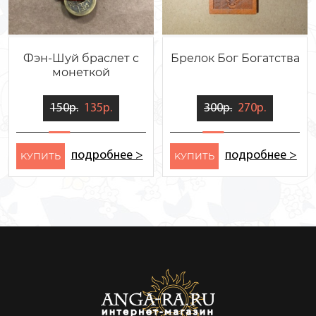
Фэн-Шуй браслет с
Брелок Бог Богатства
монеткой
150р.
135р.
300р.
270р.
подробнее >
подробнее >
KУПИТЬ
KУПИТЬ