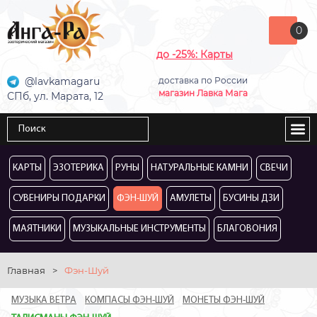
0
до -25%: Карты
@lavkamagaru
доставка по России
магазин Лавка Мага
СПб, ул. Марата, 12
КАРТЫ
ЭЗОТЕРИКА
РУНЫ
НАТУРАЛЬНЫЕ КАМНИ
СВЕЧИ
СУВЕНИРЫ ПОДАРКИ
ФЭН-ШУЙ
АМУЛЕТЫ
БУСИНЫ ДЗИ
МАЯТНИКИ
МУЗЫКАЛЬНЫЕ ИНСТРУМЕНТЫ
БЛАГОВОНИЯ
Главная
>
Фэн-Шуй
МУЗЫКА ВЕТРА
КОМПАСЫ ФЭН-ШУЙ
МОНЕТЫ ФЭН-ШУЙ