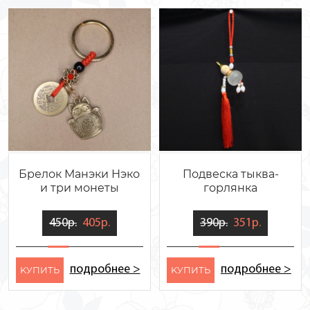
Брелок Манэки Нэко
Подвеска тыква-
и три монеты
горлянка
450р.
405р.
390р.
351р.
подробнее >
подробнее >
KУПИТЬ
KУПИТЬ