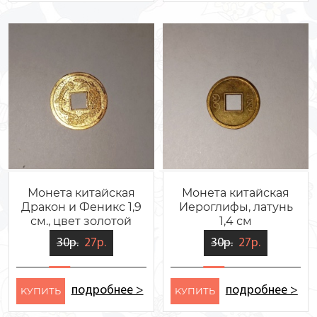
Монета китайская
Монета китайская
Дракон и Феникс 1,9
Иероглифы, латунь
см., цвет золотой
1,4 см
30р.
27р.
30р.
27р.
подробнее >
подробнее >
KУПИТЬ
KУПИТЬ