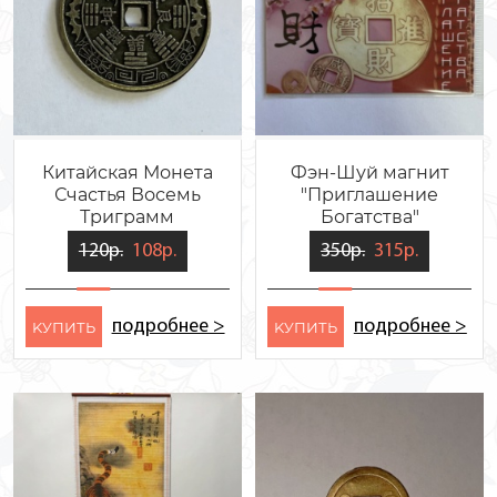
Китайская Монета
Фэн-Шуй магнит
Счастья Восемь
"Приглашение
Триграмм
Богатства"
120р.
108р.
350р.
315р.
подробнее >
подробнее >
KУПИТЬ
KУПИТЬ