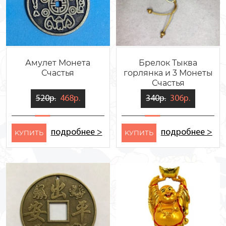
Амулет Монета
Брелок Тыква
Счастья
горлянка и 3 Монеты
Счастья
520р.
468р.
340р.
306р.
подробнее >
подробнее >
KУПИТЬ
KУПИТЬ