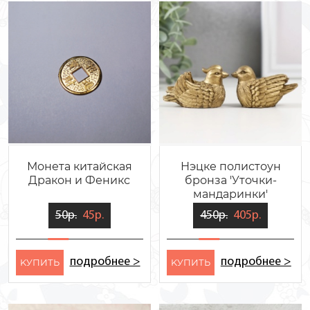
Монета китайская
Нэцке полистоун
Дракон и Феникс
бронза 'Уточки-
мандаринки'
50р.
45р.
450р.
405р.
подробнее >
подробнее >
KУПИТЬ
KУПИТЬ