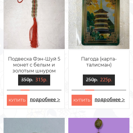
Подвеска Фэн-Шуй 5
Пагода (карта-
монет с белым и
талисман)
золотым шнуром
350р.
315р.
250р.
225р.
подробнее >
подробнее >
KУПИТЬ
KУПИТЬ