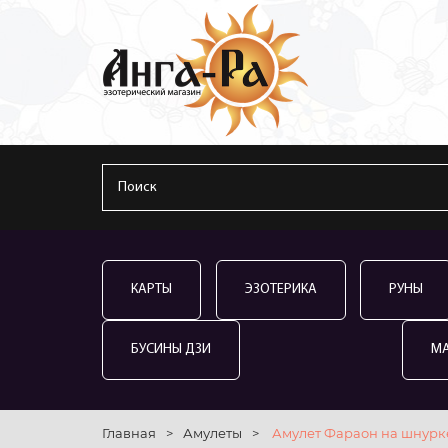
КАРТЫ
ЭЗОТЕРИКА
РУНЫ
БУСИНЫ ДЗИ
М
Главная
>
Амулеты
>
Амулет Фараон на шнурк