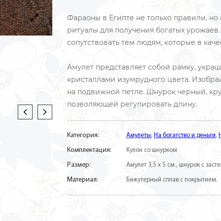
Фараоны в Египте не только правили, н
ритуалы для получения богатых урожаев.
сопутствовать тем людям, которые в кач
Амулет представляет собой рамку, укра
кристаллами изумрудного цвета. Изобр
на подвижной петле. Шнурок черный, кр
позволяющей регулировать длину.
Категория:
Амулеты
,
На богатство и деньги
,
Комплектация:
Кулон со шнурком
Размер:
Амулет 3,5 х 5 см., шнурок с заст
Материал:
Бижутерный сплав с покрытием.