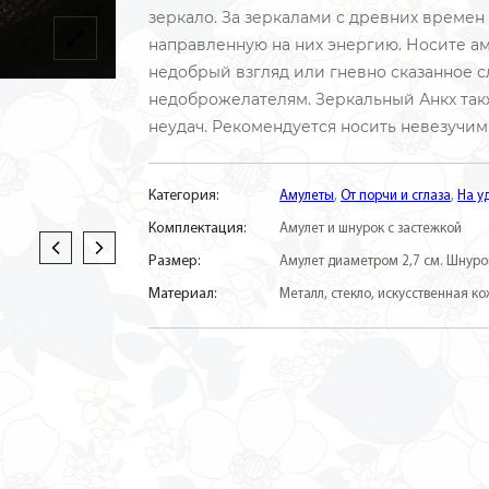
зеркало. За зеркалами с древних времен
направленную на них энергию. Носите а
недобрый взгляд или гневно сказанное с
недоброжелателям. Зеркальный Анкх та
неудач. Рекомендуется носить невезучим
Категория:
Амулеты
,
От порчи и сглаза
,
На у
Комплектация:
Амулет и шнурок с застежкой
Размер:
Амулет диаметром 2,7 см. Шнуро
Материал:
Металл, стекло, искусственная ко