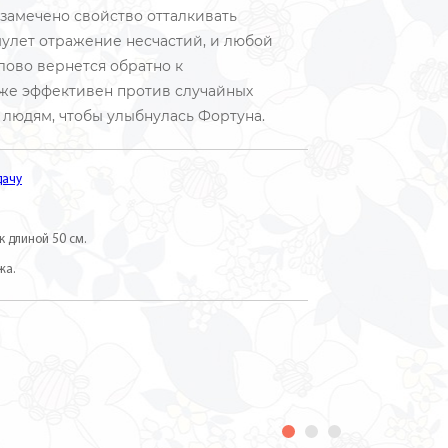
 замечено свойство отталкивать
мулет отражение несчастий, и любой
лово вернется обратно к
кже эффективен против случайных
 людям, чтобы улыбнулась Фортуна.
дачу
к длиной 50 см.
жа.