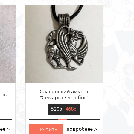
Славянский амулет
уны
Слав
"Семаргл-Огнебог"
520р.
468р.
ее >
подробнее >
KУПИТЬ
KУ