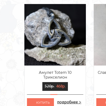
Амулет Totem 10
Сла
Трикселион
520р.
468р.
подробнее >
KУПИТЬ