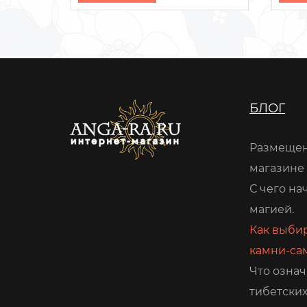
БЛОГ
Размещен
магазине
С чего на
магией.
Как выби
камни-са
Что означ
тибетских