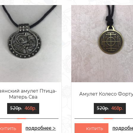
вянский амулет Птица-
Амулет Колесо Форт
Матерь Сва
520р.
468р.
520р.
468р.
подробнее >
подробн
KУПИТЬ
KУПИТЬ