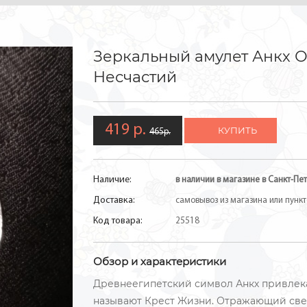
Зеркальный амулет Анкх 
Несчастий
419 р.
КУПИТЬ
465р.
Наличие:
в наличии в магазине в Санкт-Пет
Доставка:
самовывоз из магазина или пункто
Код товара:
25518
Обзор и характеристики
Древнеегипетский символ Анкх привлекает
называют Крест Жизни. Отражающий свет