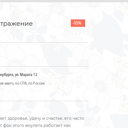
Отражение
-10%
ербурге, ул. Марата 12
в авито, по СПб, по России
 здоровье, удачу и счастье, его часто
 фон этого амулета работает как