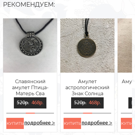
РЕКОМЕНДУЕМ:
Славянский
Амулет
Амул
амулет Птица-
астрологический
Матерь Сва
Знак Солнца
520р.
468р.
520р.
468р.
5
подробнее >
подробнее >
KУПИТЬ
KУПИТЬ
KУПИ