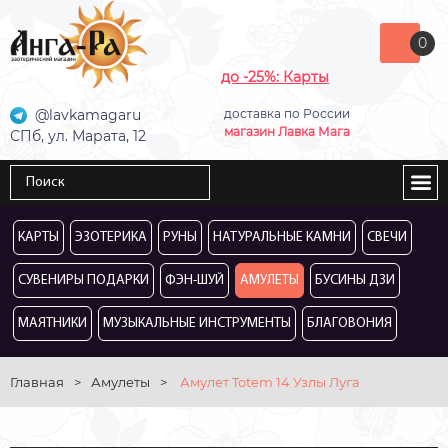
0
до -25%: Карты
@lavkamagaru
доставка по России
магазин Лавка Мага
СПб, ул. Марата, 12
КАРТЫ
ЭЗОТЕРИКА
РУНЫ
НАТУРАЛЬНЫЕ КАМНИ
СВЕЧИ
СУВЕНИРЫ ПОДАРКИ
ФЭН-ШУЙ
АМУЛЕТЫ
БУСИНЫ ДЗИ
МАЯТНИКИ
МУЗЫКАЛЬНЫЕ ИНСТРУМЕНТЫ
БЛАГОВОНИЯ
Главная
>
Амулеты
>
Амулет Totem 14 Узлы Луга