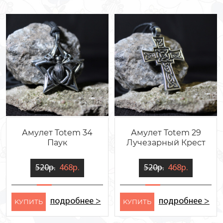
Амулет Totem 34
Амулет Totem 29
Паук
Лучезарный Крест
520р.
468р.
520р.
468р.
подробнее >
подробнее >
KУПИТЬ
KУПИТЬ