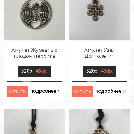
Амулет Журавль с
Амулет Узел
плодом персика
Долголетия
520р.
468р.
520р.
468р.
подробнее >
подробнее >
KУПИТЬ
KУПИТЬ