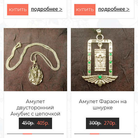
подробнее >
подробнее >
KУПИТЬ
KУПИТЬ
Амулет
Амулет Фараон на
двусторонний
шнурке
Анубис с цепочкой
450р.
405р.
300р.
270р.