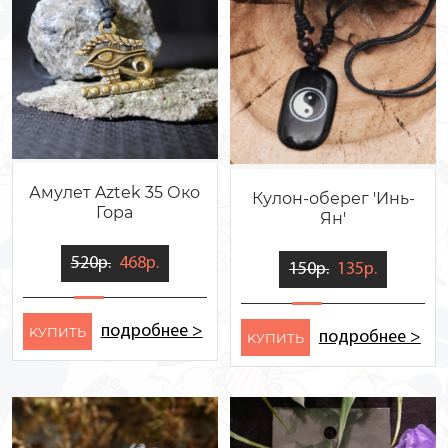
Амулет Aztek 35 Око
Кулон-оберег 'Инь-
Гора
Ян'
520р.
468р.
150р.
135р.
подробнее >
KУПИТЬ
подробнее >
KУПИТЬ