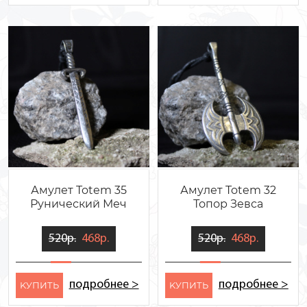
Амулет Totem 35
Амулет Totem 32
Рунический Меч
Топор Зевса
520р.
468р.
520р.
468р.
подробнее >
подробнее >
KУПИТЬ
KУПИТЬ