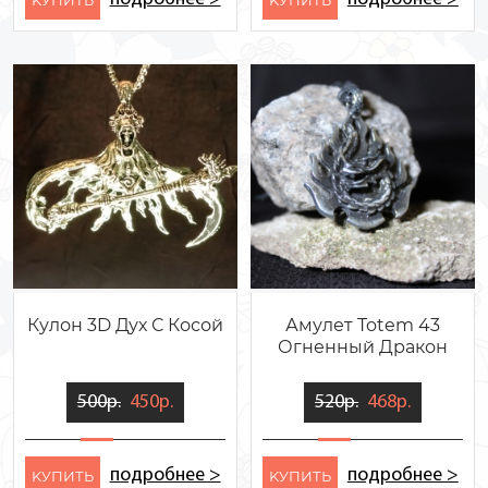
Кулон 3D Дух С Косой
Амулет Totem 43
Огненный Дракон
500р.
450р.
520р.
468р.
подробнее >
подробнее >
KУПИТЬ
KУПИТЬ