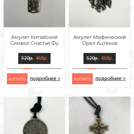
Амулет Китайский
Амулет Мифический
Символ Счастья Фу
Орел Ацтеков
520р.
468р.
520р.
468р.
подробнее >
подробнее >
KУПИТЬ
KУПИТЬ