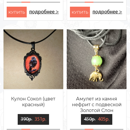
подробнее >
подробнее >
KУПИТЬ
KУПИТЬ
Кулон Сокол (цвет
Амулет из камня
красный)
нефрит с подвеской
Золотой Слон
390р.
351р.
450р.
405р.