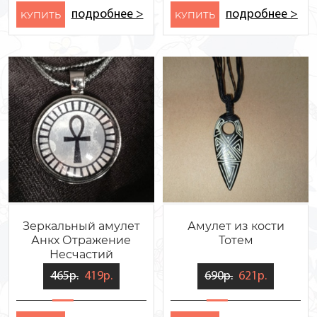
подробнее >
подробнее >
KУПИТЬ
KУПИТЬ
Зеркальный амулет
Амулет из кости
Анкх Отражение
Тотем
Несчастий
465р.
419р.
690р.
621р.