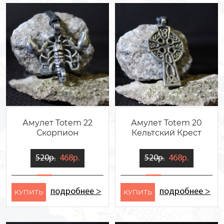
Амулет Totem 22
Амулет Totem 20
Скорпион
Кельтский Крест
520р.
468р.
520р.
468р.
подробнее >
подробнее >
KУПИТЬ
KУПИТЬ