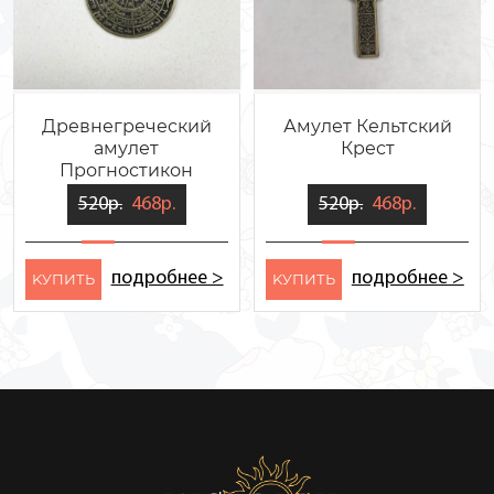
Древнегреческий
Амулет Кельтский
амулет
Крест
Прогностикон
520р.
468р.
520р.
468р.
подробнее >
подробнее >
KУПИТЬ
KУПИТЬ