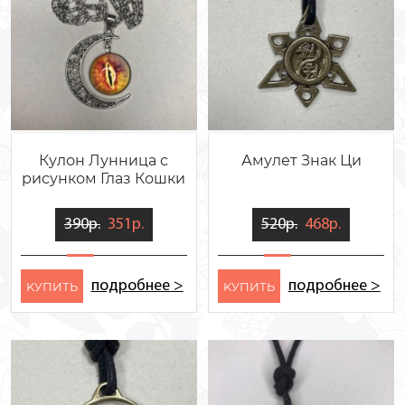
Кулон Лунница с
Амулет Знак Ци
рисунком Глаз Кошки
390р.
351р.
520р.
468р.
подробнее >
подробнее >
KУПИТЬ
KУПИТЬ