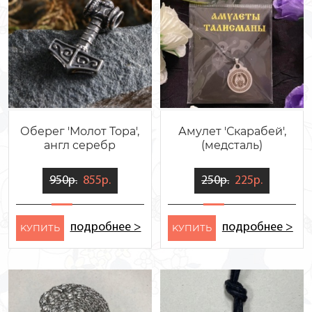
Оберег 'Молот Тора',
Амулет 'Скарабей',
англ серебр
(медсталь)
950р.
855р.
250р.
225р.
подробнее >
подробнее >
KУПИТЬ
KУПИТЬ