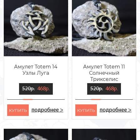
Амулет Totem 14
Амулет Totem 11
Узлы Луга
Солнечный
Трикселис
520р.
468р.
520р.
468р.
подробнее >
подробнее >
KУПИТЬ
KУПИТЬ