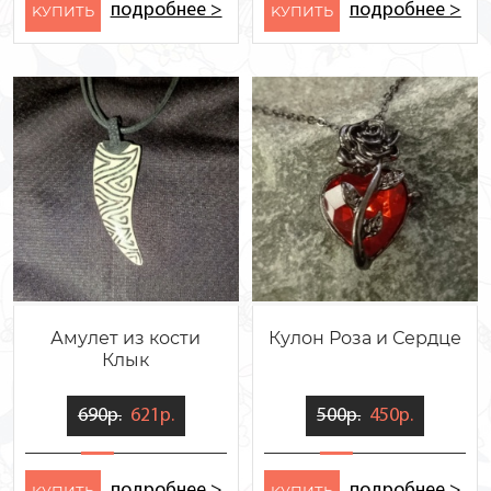
подробнее >
подробнее >
KУПИТЬ
KУПИТЬ
Амулет из кости
Кулон Роза и Сердце
Клык
690р.
621р.
500р.
450р.
подробнее >
подробнее >
KУПИТЬ
KУПИТЬ