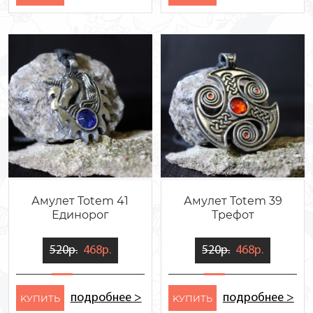
Амулет Totem 41
Амулет Totem 39
Единорог
Трефот
520р.
468р.
520р.
468р.
подробнее >
подробнее >
KУПИТЬ
KУПИТЬ