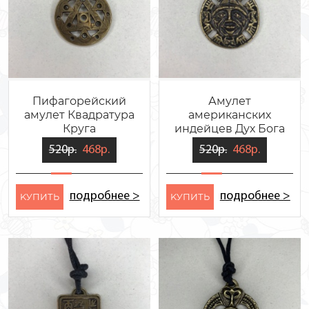
Пифагорейский
Амулет
амулет Квадратура
американских
Круга
индейцев Дух Бога
Солнца
520р.
468р.
520р.
468р.
подробнее >
подробнее >
KУПИТЬ
KУПИТЬ