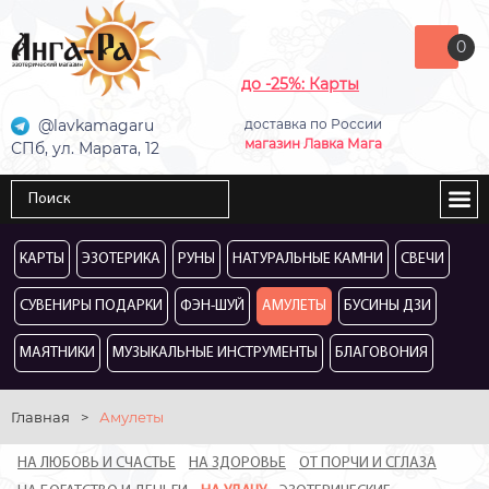
0
до -25%: Карты
@lavkamagaru
доставка по России
магазин Лавка Мага
СПб, ул. Марата, 12
КАРТЫ
ЭЗОТЕРИКА
РУНЫ
НАТУРАЛЬНЫЕ КАМНИ
СВЕЧИ
СУВЕНИРЫ ПОДАРКИ
ФЭН-ШУЙ
АМУЛЕТЫ
БУСИНЫ ДЗИ
МАЯТНИКИ
МУЗЫКАЛЬНЫЕ ИНСТРУМЕНТЫ
БЛАГОВОНИЯ
Главная
>
Амулеты
НА ЛЮБОВЬ И СЧАСТЬЕ
НА ЗДОРОВЬЕ
ОТ ПОРЧИ И СГЛАЗА