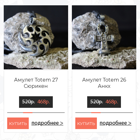
Амулет Totem 27
Амулет Totem 26
Сюрикен
Анкх
520р.
468р.
520р.
468р.
подробнее >
подробнее >
KУПИТЬ
KУПИТЬ