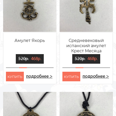
Амулет Якорь
Средневековый
испанский амулет
Крест Месяца
520р.
468р.
520р.
468р.
подробнее >
подробнее >
KУПИТЬ
KУПИТЬ