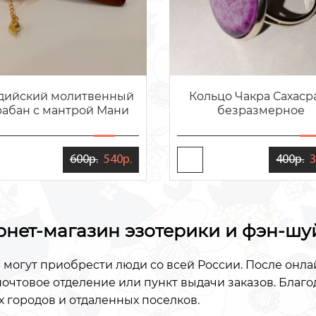
дийский молитвенный
Кольцо Чакра Сахаср
рабан с мантрой Мани
безразмерное
600р.
540р.
400р.
3
рнет-магазин эзотерики и фэн-шу
 могут приобрести люди со всей России. После онл
очтовое отделение или пункт выдачи заказов. Благ
 городов и отдаленных поселков.