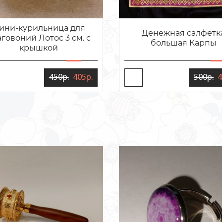
ини-курильница для
Денежная салфетк
говоний Лотос 3 см. с
большая Карпы
крышкой
450р.
405р.
500р.
4