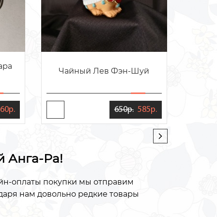
ара
Фигурк
Чайный Лев Фэн-Шуй
60р.
650р.
585р.
й Анга-Ра!
айн-оплаты покупки мы отправим
одаря нам довольно редкие товары