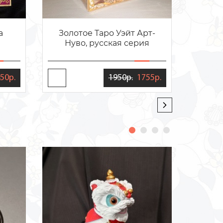
а
Золотое Таро Уэйт Арт-
Коль
Нуво, русская серия
50р.
1950р.
1755р.