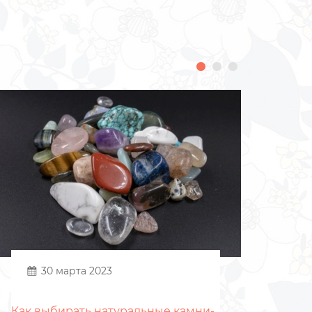
30 марта 2023
Как выбирать натуральные камни-
Что 