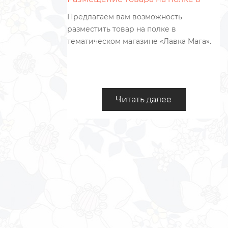
магазине
ных и
Предлагаем вам возможность
 них
разместить товар на полке в
 Мы
тематическом магазине «Лавка Мага».
из них
я даже
Читать далее