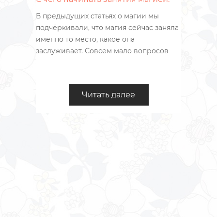
В предыдущих статьях о магии мы
подчёркивали, что магия сейчас заняла
именно то место, какое она
заслуживает. Совсем мало вопросов
можно реально решить при помощи
магии. При этом, применяя магию
можно значительно преуспеть и
Читать далее
продвинуться в жизни больше, чем это
можно было бы сделать обычными
способами.