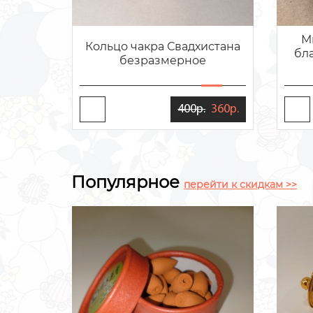
М
Кольцо чакра Свадхистана
бла
безразмерное
400р.
360р.
Популярное
перейти к скидкам >>