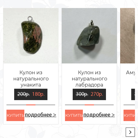
Кулон из
Кулон из
Амул
натурального
натурального
унакита
лабрадора
200р.
180р.
300р.
270р.
3
подробнее >
подробнее >
KУПИТЬ
KУПИТЬ
KУПИ