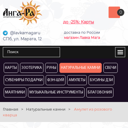
0
до -25%: Карты
@lavkamagaru
доставка по России
магазин Лавка Мага
СПб, ул. Марата, 12
КАРТЫ
ЭЗОТЕРИКА
РУНЫ
НАТУРАЛЬНЫЕ КАМНИ
СВЕЧИ
СУВЕНИРЫ ПОДАРКИ
ФЭН-ШУЙ
АМУЛЕТЫ
БУСИНЫ ДЗИ
МАЯТНИКИ
МУЗЫКАЛЬНЫЕ ИНСТРУМЕНТЫ
БЛАГОВОНИЯ
Главная
>
Натуральные камни
>
Амулет из розового
кварца