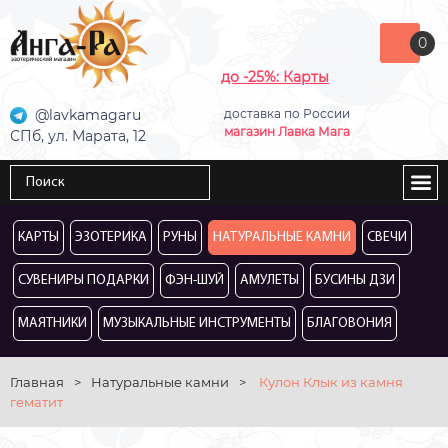
0
до -25%: Карты
@lavkamagaru
доставка по России
магазин Лавка Мага
СПб, ул. Марата, 12
КАРТЫ
ЭЗОТЕРИКА
РУНЫ
НАТУРАЛЬНЫЕ КАМНИ
СВЕЧИ
СУВЕНИРЫ ПОДАРКИ
ФЭН-ШУЙ
АМУЛЕТЫ
БУСИНЫ ДЗИ
МАЯТНИКИ
МУЗЫКАЛЬНЫЕ ИНСТРУМЕНТЫ
БЛАГОВОНИЯ
Главная
>
Натуральные камни
>
Кулон Клык из камня
гематит