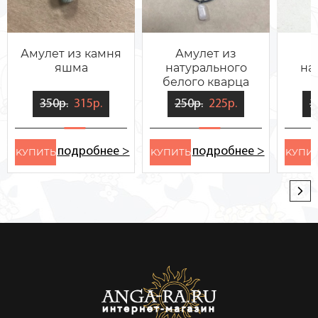
Амулет из камня
Амулет из
яшма
натурального
на
белого кварца
350р.
315р.
250р.
225р.
2
подробнее >
подробнее >
KУПИТЬ
KУПИТЬ
KУПИ