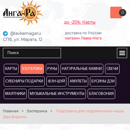
0
до -25%: Карты
@lavkamagaru
доставка по России
магазин Лавка Мага
СПб, ул. Марата, 12
КАРТЫ
ЭЗОТЕРИКА
РУНЫ
НАТУРАЛЬНЫЕ КАМНИ
СВЕЧИ
СУВЕНИРЫ ПОДАРКИ
ФЭН-ШУЙ
АМУЛЕТЫ
БУСИНЫ ДЗИ
МАЯТНИКИ
МУЗЫКАЛЬНЫЕ ИНСТРУМЕНТЫ
БЛАГОВОНИЯ
Главная
>
Эзотерика
>
Подставка для подсвечника-чаши
Два Ворона