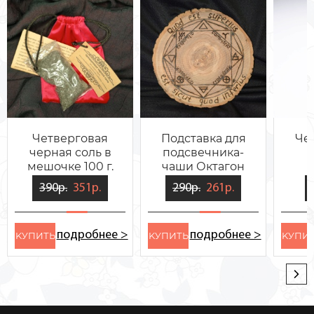
Четверговая
Подставка для
Че
черная соль в
подсвечника-
мешочке 100 г.
чаши Октагон
Стихий
390р.
351р.
290р.
261р.
подробнее >
подробнее >
KУПИТЬ
KУПИТЬ
KУПИ