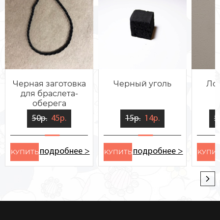
Черная заготовка
Черный уголь
Ло
для браслета-
оберега
50р.
45р.
15р.
14р.
5
подробнее >
подробнее >
KУПИТЬ
KУПИТЬ
KУПИ