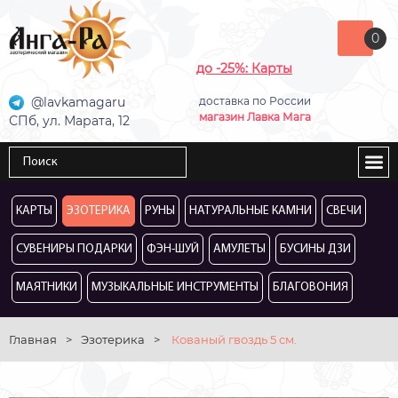
0
до -25%: Карты
@lavkamagaru
доставка по России
магазин Лавка Мага
СПб, ул. Марата, 12
КАРТЫ
ЭЗОТЕРИКА
РУНЫ
НАТУРАЛЬНЫЕ КАМНИ
СВЕЧИ
СУВЕНИРЫ ПОДАРКИ
ФЭН-ШУЙ
АМУЛЕТЫ
БУСИНЫ ДЗИ
МАЯТНИКИ
МУЗЫКАЛЬНЫЕ ИНСТРУМЕНТЫ
БЛАГОВОНИЯ
Главная
>
Эзотерика
>
Кованый гвоздь 5 см.