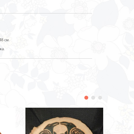
48 см.
жа.