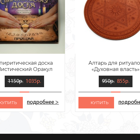
пиритическая доска
Алтарь для ритуал
истический Оракул
«Духовная власть»
1150р.
1035р.
950р.
855р.
подробнее >
подробн
KУПИТЬ
KУПИТЬ