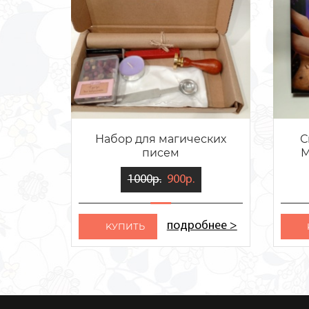
Набор для магических
С
писем
М
1000р.
900р.
подробнее >
KУПИТЬ