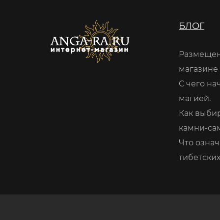
БЛОГ
Размещен
магазине
С чего на
магией.
Как выби
камни-са
Что означ
тибетских