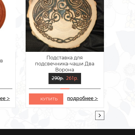
Подставка для
ов
Алтарь
подсвечника-чаши Два
ст
Ворона
290р.
261р.
ее >
подробнее >
KУПИТЬ
KУ