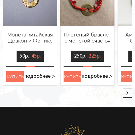
Монета китайская
Плетеный браслет
Аму
Дракон и Феникс
с монетой счастья
С
50р.
45р.
250р.
225р.
5
подробнее >
подробнее >
KУПИТЬ
KУПИТЬ
KУПИ