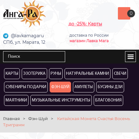
0
до -25%: Карты
@lavkamagaru
доставка по России
магазин Лавка Мага
СПб, ул. Марата, 12
КАРТЫ
ЭЗОТЕРИКА
РУНЫ
НАТУРАЛЬНЫЕ КАМНИ
СВЕЧИ
СУВЕНИРЫ ПОДАРКИ
ФЭН-ШУЙ
АМУЛЕТЫ
БУСИНЫ ДЗИ
МАЯТНИКИ
МУЗЫКАЛЬНЫЕ ИНСТРУМЕНТЫ
БЛАГОВОНИЯ
Главная
>
Фэн-Шуй
>
Китайская Монета Счастья Восемь
Триграмм