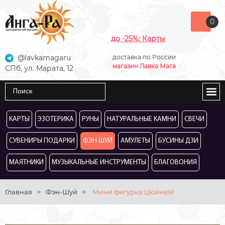
0
до -25%: Карты
@lavkamagaru
доставка по России
магазин Лавка Мага
СПб, ул. Марата, 12
КАРТЫ
ЭЗОТЕРИКА
РУНЫ
НАТУРАЛЬНЫЕ КАМНИ
СВЕЧИ
СУВЕНИРЫ ПОДАРКИ
ФЭН-ШУЙ
АМУЛЕТЫ
БУСИНЫ ДЗИ
МАЯТНИКИ
МУЗЫКАЛЬНЫЕ ИНСТРУМЕНТЫ
БЛАГОВОНИЯ
Главная
>
Фэн-Шуй
>
Мини фигурка Цюйнюй