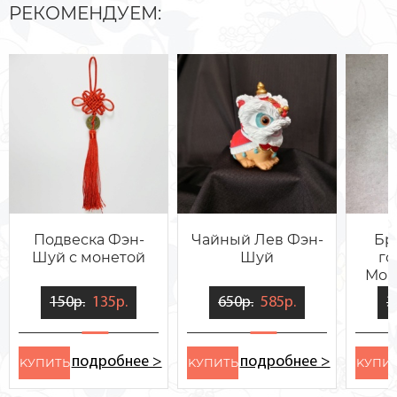
РЕКОМЕНДУЕМ:
Подвеска Фэн-
Чайный Лев Фэн-
Бр
Шуй с монетой
Шуй
го
Мон
150р.
135р.
650р.
585р.
3
подробнее >
подробнее >
KУПИТЬ
KУПИТЬ
KУПИ