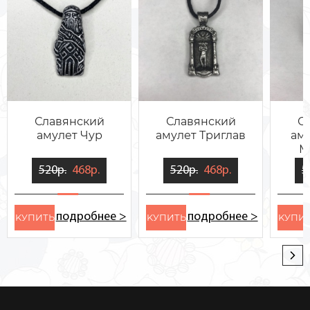
Славянский
Славянский
С
амулет Чур
амулет Триглав
аму
М
520р.
468р.
520р.
468р.
5
подробнее >
подробнее >
KУПИТЬ
KУПИТЬ
KУПИ