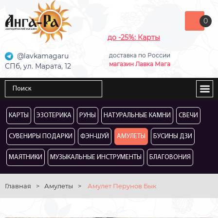
0
до -25%: Карты
@lavkamagaru
доставка по России
магазин Лавка Мага
СПб, ул. Марата, 12
КАРТЫ
ЭЗОТЕРИКА
РУНЫ
НАТУРАЛЬНЫЕ КАМНИ
СВЕЧИ
СУВЕНИРЫ ПОДАРКИ
ФЭН-ШУЙ
АМУЛЕТЫ
БУСИНЫ ДЗИ
МАЯТНИКИ
МУЗЫКАЛЬНЫЕ ИНСТРУМЕНТЫ
БЛАГОВОНИЯ
Главная
>
Амулеты
>
Амулет Перунов Бык