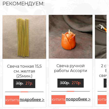
РЕКОМЕНДУЕМ:
Свеча ручной
2 с
Свеча тонкая 15,5
работы Ассорти
E
см. желтая
свеч
(25мин.)
+ 
300р.
270р.
2
30р.
27р.
подробнее >
KУПИТЬ
KУПИ
подробнее >
KУПИТЬ