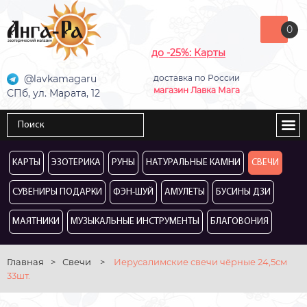
0
до -25%: Карты
@lavkamagaru
доставка по России
магазин Лавка Мага
СПб, ул. Марата, 12
КАРТЫ
ЭЗОТЕРИКА
РУНЫ
НАТУРАЛЬНЫЕ КАМНИ
СВЕЧИ
СУВЕНИРЫ ПОДАРКИ
ФЭН-ШУЙ
АМУЛЕТЫ
БУСИНЫ ДЗИ
МАЯТНИКИ
МУЗЫКАЛЬНЫЕ ИНСТРУМЕНТЫ
БЛАГОВОНИЯ
Главная
>
Свечи
>
Иерусалимские свечи чёрные 24,5см
33шт.