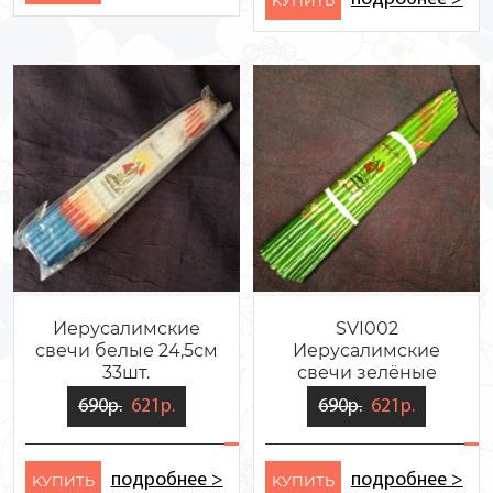
Иерусалимские
SVI002
свечи белые 24,5см
Иерусалимские
33шт.
свечи зелёные
24,5см 33шт.
690р.
621р.
690р.
621р.
подробнее >
подробнее >
KУПИТЬ
KУПИТЬ