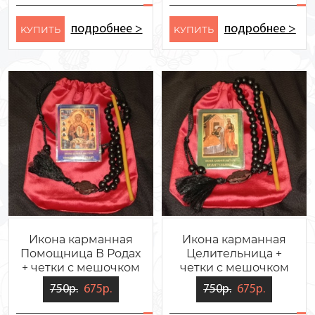
подробнее >
подробнее >
KУПИТЬ
KУПИТЬ
Икона карманная
Икона карманная
Помощница В Родах
Целительница +
+ четки с мешочком
четки с мешочком
750р.
675р.
750р.
675р.