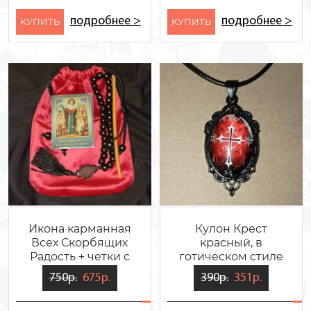
подробнее >
подробнее >
KУПИТЬ
KУПИТЬ
Икона карманная
Кулон Крест
Всех Скорбящих
красный, в
Радость + четки с
готическом стиле
мешочком
750р.
675р.
390р.
351р.