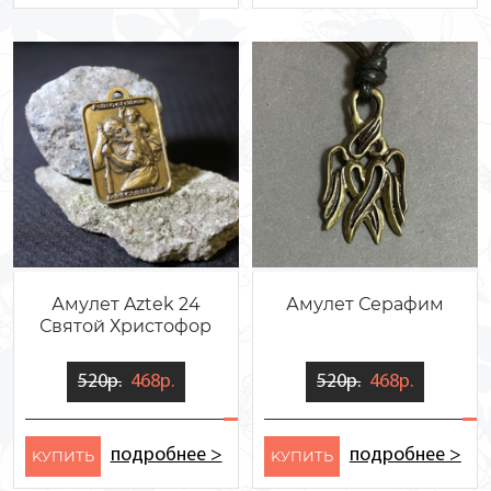
Амулет Aztek 24
Амулет Серафим
Святой Христофор
520р.
468р.
520р.
468р.
подробнее >
подробнее >
KУПИТЬ
KУПИТЬ