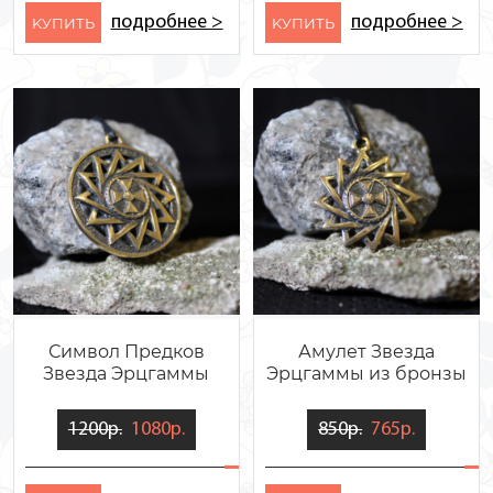
подробнее >
подробнее >
KУПИТЬ
KУПИТЬ
Символ Предков
Амулет Звезда
Звезда Эрцгаммы
Эрцгаммы из бронзы
1200р.
1080р.
850р.
765р.