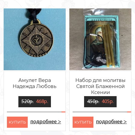
Амулет Вера
Набор для молитвы
Надежда Любовь
Святой Блаженной
Ксении
Петербургской
520р.
468р.
450р.
405р.
подробнее >
подробнее >
KУПИТЬ
KУПИТЬ