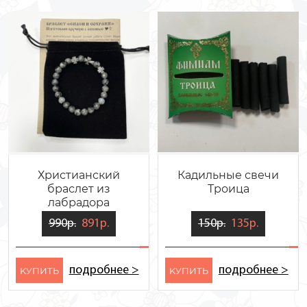
Христианский
Кадильные свечи
браслет из
Троица
лабрадора
990р.
891р.
150р.
135р.
подробнее >
подробнее >
KУПИТЬ
KУПИТЬ