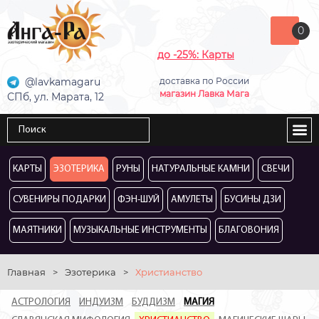
0
до -25%: Карты
@lavkamagaru
доставка по России
магазин Лавка Мага
СПб, ул. Марата, 12
КАРТЫ
ЭЗОТЕРИКА
РУНЫ
НАТУРАЛЬНЫЕ КАМНИ
СВЕЧИ
СУВЕНИРЫ ПОДАРКИ
ФЭН-ШУЙ
АМУЛЕТЫ
БУСИНЫ ДЗИ
МАЯТНИКИ
МУЗЫКАЛЬНЫЕ ИНСТРУМЕНТЫ
БЛАГОВОНИЯ
Главная
>
Эзотерика
>
Христианство
АСТРОЛОГИЯ
ИНДУИЗМ
БУДДИЗМ
МАГИЯ