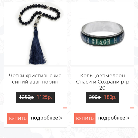
Четки христианские
Кольцо хамелеон
синий авантюрин
Спаси и Сохрани р-р
20
1250р.
1125р.
200р.
180р.
подробнее >
подробнее >
KУПИТЬ
KУПИТЬ