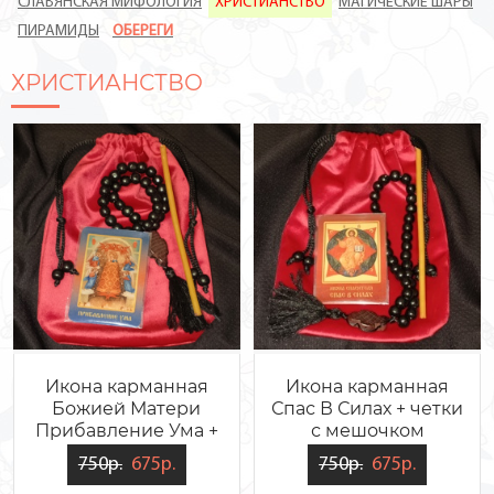
СЛАВЯНСКАЯ МИФОЛОГИЯ
ХРИСТИАНСТВО
МАГИЧЕСКИЕ ШАРЫ
ПИРАМИДЫ
ОБЕРЕГИ
ХРИСТИАНСТВО
Икона карманная
Икона карманная
Божией Матери
Спас В Силах + четки
Прибавление Ума +
с мешочком
четки с мешочком
750р.
675р.
750р.
675р.