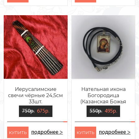
Иерусалимские
Нательная икона
свечи чёрные 24,5см
Богородица
33шт.
(Казанская Божья
Матерь)
750р.
675р.
550р.
495р.
подробнее >
подробнее >
KУПИТЬ
KУПИТЬ