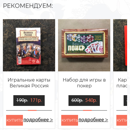
РЕКОМЕНДУЕМ:
Игральные карты
Набор для игры в
Карт
Великая Россия
покер
пласт
190р.
171р.
600р.
540р.
3
подробнее >
подробнее >
KУПИТЬ
KУПИТЬ
KУПИ