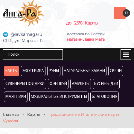
0
до -25%: Карты
@lavkamagaru
доставка по России
магазин Лавка Мага
СПб, ул. Марата, 12
КАРТЫ
ЭЗОТЕРИКА
РУНЫ
НАТУРАЛЬНЫЕ КАМНИ
СВЕЧИ
СУВЕНИРЫ ПОДАРКИ
ФЭН-ШУЙ
АМУЛЕТЫ
БУСИНЫ ДЗИ
МАЯТНИКИ
МУЗЫКАЛЬНЫЕ ИНСТРУМЕНТЫ
БЛАГОВОНИЯ
Главная
>
Карты
>
Традиционные Итальянские карты
Судьбы