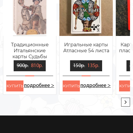
Традиционные
Игральные карты
Карт
Итальянские
Атласные 54 листа
пласт
карты Судьбы
900р.
810р.
150р.
135р.
3
подробнее >
подробнее >
KУПИТЬ
KУПИТЬ
KУПИ