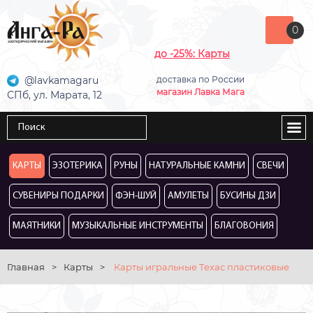
0
до -25%: Карты
@lavkamagaru
доставка по России
магазин Лавка Мага
СПб, ул. Марата, 12
КАРТЫ
ЭЗОТЕРИКА
РУНЫ
НАТУРАЛЬНЫЕ КАМНИ
СВЕЧИ
СУВЕНИРЫ ПОДАРКИ
ФЭН-ШУЙ
АМУЛЕТЫ
БУСИНЫ ДЗИ
МАЯТНИКИ
МУЗЫКАЛЬНЫЕ ИНСТРУМЕНТЫ
БЛАГОВОНИЯ
Главная
>
Карты
>
Карты игральные Техас пластиковые