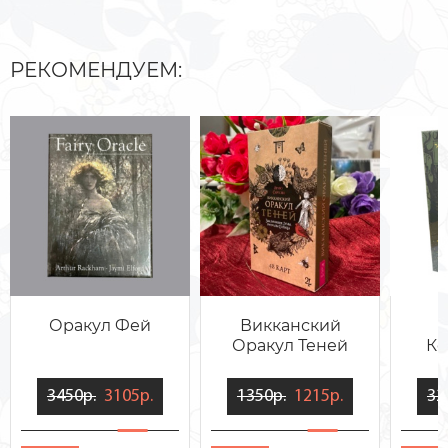
РЕКОМЕНДУЕМ:
Оракул Фей
Викканский
Оракул Теней
Ко
3450р.
3105р.
1350р.
1215р.
32