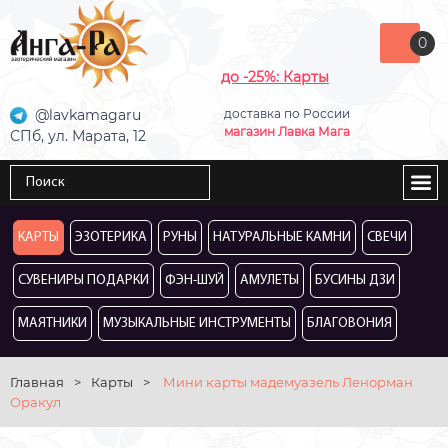
0
до -25%: Карты
@lavkamagaru
доставка по России
магазин Лавка Мага
СПб, ул. Марата, 12
КАРТЫ
ЭЗОТЕРИКА
РУНЫ
НАТУРАЛЬНЫЕ КАМНИ
СВЕЧИ
СУВЕНИРЫ ПОДАРКИ
ФЭН-ШУЙ
АМУЛЕТЫ
БУСИНЫ ДЗИ
МАЯТНИКИ
МУЗЫКАЛЬНЫЕ ИНСТРУМЕНТЫ
БЛАГОВОНИЯ
Главная
>
Карты
>
Мини карты мадемуазель Ленорман
Оракул