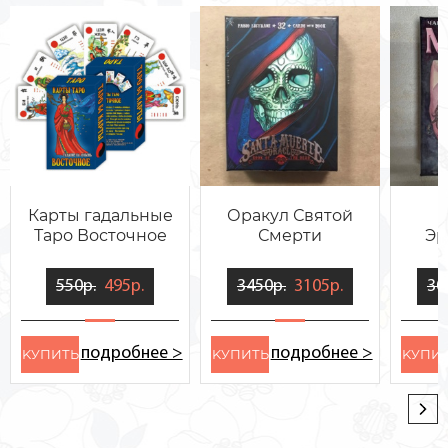
Карты гадальные
Оракул Святой
Таро Восточное
Смерти
Эр
550р.
495р.
3450р.
3105р.
30
подробнее >
подробнее >
KУПИТЬ
KУПИТЬ
KУПИ