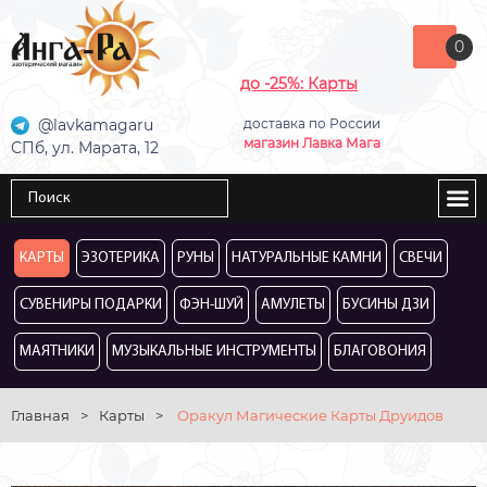
0
до -25%: Карты
@lavkamagaru
доставка по России
магазин Лавка Мага
СПб, ул. Марата, 12
КАРТЫ
ЭЗОТЕРИКА
РУНЫ
НАТУРАЛЬНЫЕ КАМНИ
СВЕЧИ
СУВЕНИРЫ ПОДАРКИ
ФЭН-ШУЙ
АМУЛЕТЫ
БУСИНЫ ДЗИ
МАЯТНИКИ
МУЗЫКАЛЬНЫЕ ИНСТРУМЕНТЫ
БЛАГОВОНИЯ
Главная
>
Карты
>
Оракул Магические Карты Друидов