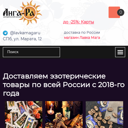
0
до -25%: Карты
@lavkamagaru
доставка по России
магазин Лавка Мага
СПб, ул. Марата, 12
Доставляем эзотерические
товары по всей России с 2018-го
года