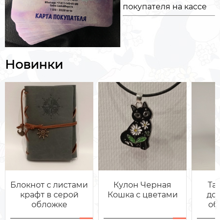
покупателя на кассе
Новинки
Блокнот с листами
Кулон Черная
Та
крафт в серой
Кошка с цветами
дом
обложке
об