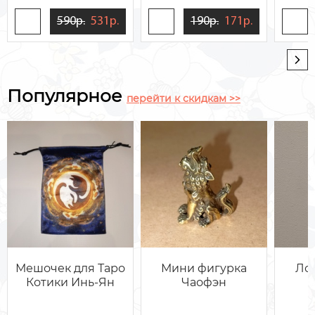
590р.
531р.
190р.
171р.
Популярное
перейти к скидкам >>
Мешочек для Таро
Мини фигурка
Ло
Котики Инь-Ян
Чаофэн