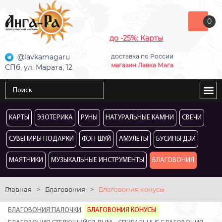
0
до -25%: Карты
@lavkamagaru
доставка по России
магазин Лавка Мага
СПб, ул. Марата, 12
КАРТЫ
ЭЗОТЕРИКА
РУНЫ
НАТУРАЛЬНЫЕ КАМНИ
СВЕЧИ
СУВЕНИРЫ ПОДАРКИ
ФЭН-ШУЙ
АМУЛЕТЫ
БУСИНЫ ДЗИ
МАЯТНИКИ
МУЗЫКАЛЬНЫЕ ИНСТРУМЕНТЫ
БЛАГОВОНИЯ
Главная
>
Благовония
>
Благовония конусы
БЛАГОВОНИЯ ПАЛОЧКИ
БЛАГОВОНИЯ КОНУСЫ