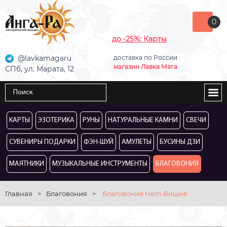
0
до -25%: Карты
@lavkamagaru
доставка по России
магазин Лавка Мага
СПб, ул. Марата, 12
КАРТЫ
ЭЗОТЕРИКА
РУНЫ
НАТУРАЛЬНЫЕ КАМНИ
СВЕЧИ
СУВЕНИРЫ ПОДАРКИ
ФЭН-ШУЙ
АМУЛЕТЫ
БУСИНЫ ДЗИ
МАЯТНИКИ
МУЗЫКАЛЬНЫЕ ИНСТРУМЕНТЫ
БЛАГОВОНИЯ
Главная
>
Благовония
>
Благовония Hem Вишня