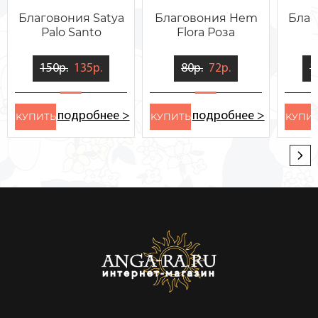
Благовония Satya
Благовония Hem
Благ
Palo Santo
Flora Роза
150р.
135р.
80р.
72р.
1
подробнее >
подробнее >
KУПИТЬ
KУПИТЬ
KУПИ