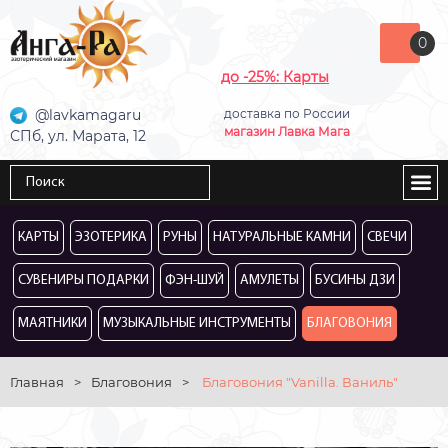
0
до -25%: Карты
@lavkamagaru
доставка по России
магазин Лавка Мага
СПб, ул. Марата, 12
КАРТЫ
ЭЗОТЕРИКА
РУНЫ
НАТУРАЛЬНЫЕ КАМНИ
СВЕЧИ
СУВЕНИРЫ ПОДАРКИ
ФЭН-ШУЙ
АМУЛЕТЫ
БУСИНЫ ДЗИ
МАЯТНИКИ
МУЗЫКАЛЬНЫЕ ИНСТРУМЕНТЫ
БЛАГОВОНИЯ
Главная
>
Благовония
>
Благовония "Vanilla. Ваниль"