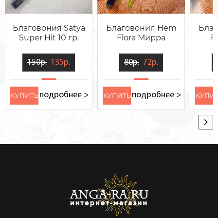
Благовония Satya
Благовония Hem
Бла
Super Hit 10 гр.
Flora Мирра
F
150р.
135р.
80р.
72р.
подробнее >
подробнее >
KУПИТЬ
KУПИТЬ
KУПИ