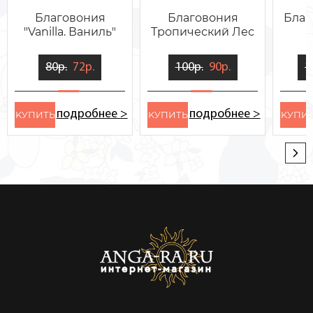
Благовония
Благовония
Благ
"Vanilla. Ваниль"
Тропический Лес
P
80р.
72р.
100р.
90р.
1
подробнее >
подробнее >
KУПИТЬ
KУПИТЬ
KУПИ