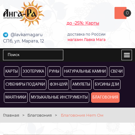
0
до -25%: Карты
@lavkamagaru
доставка по России
магазин Лавка Мага
СПб, ул. Марата, 12
КАРТЫ
ЭЗОТЕРИКА
РУНЫ
НАТУРАЛЬНЫЕ КАМНИ
СВЕЧИ
СУВЕНИРЫ ПОДАРКИ
ФЭН-ШУЙ
АМУЛЕТЫ
БУСИНЫ ДЗИ
МАЯТНИКИ
МУЗЫКАЛЬНЫЕ ИНСТРУМЕНТЫ
БЛАГОВОНИЯ
Главная
>
Благовония
>
Благовония Hem Ом