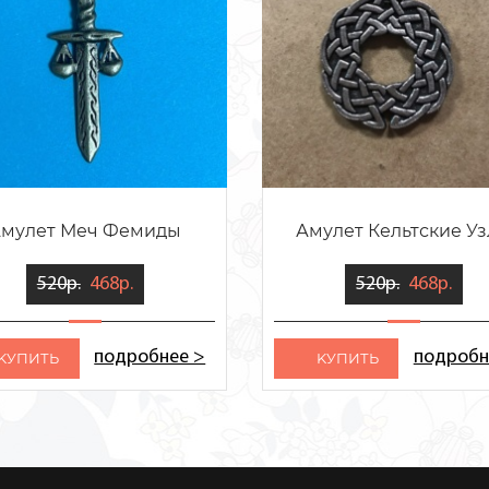
мулет Меч Фемиды
Амулет Кельтские У
520р.
468р.
520р.
468р.
подробнее >
подробн
KУПИТЬ
KУПИТЬ