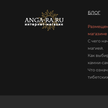
БЛОГ
Размещен
магазине
С чего на
магией.
Как выби
камни-са
Что означ
тибетских