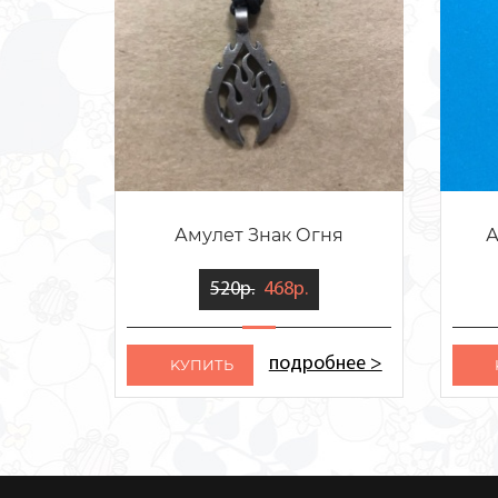
Амулет Знак Огня
А
520р.
468р.
подробнее >
KУПИТЬ