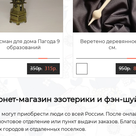
сман для дома Пагода 9
Веретено деревянное
образований
см.
350р.
315р.
950р.
8
рнет-магазин эзотерики и фэн-шу
 могут приобрести люди со всей России. После онл
очтовое отделение или пункт выдачи заказов. Благ
 городов и отдаленных поселков.