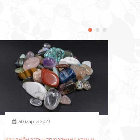
30 марта 2023
Как выбирать натуральные камни-
Что 