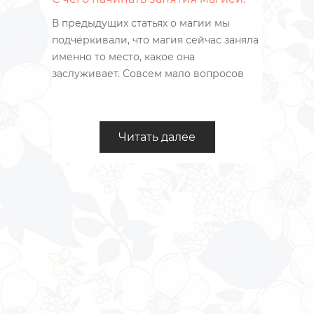
В предыдущих статьях о магии мы
подчёркивали, что магия сейчас заняла
именно то место, какое она
заслуживает. Совсем мало вопросов
можно реально решить при помощи
магии. При этом, применяя магию
можно значительно преуспеть и
Читать далее
продвинуться в жизни больше, чем это
можно было бы сделать обычными
способами.