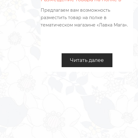
магазине
ных и
Предлагаем вам возможность
 них
разместить товар на полке в
 Мы
тематическом магазине «Лавка Мага».
из них
я даже
Читать далее