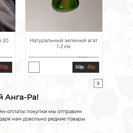
Под
 20
Натуральный зеленый агат
чаша 
1-2 см
55р.
50р.
45р.
й Анга-Ра!
айн-оплаты покупки мы отправим
одаря нам довольно редкие товары