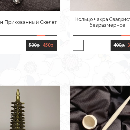
Кольцо чакра Свадхис
н Прикованный Скелет
безразмерное
500р.
450р.
400р.
3