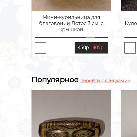
Мини-курильница для
благовоний Лотос 3 см. с
Куло
крышкой
450р.
405р.
Популярное
перейти к скидкам >>