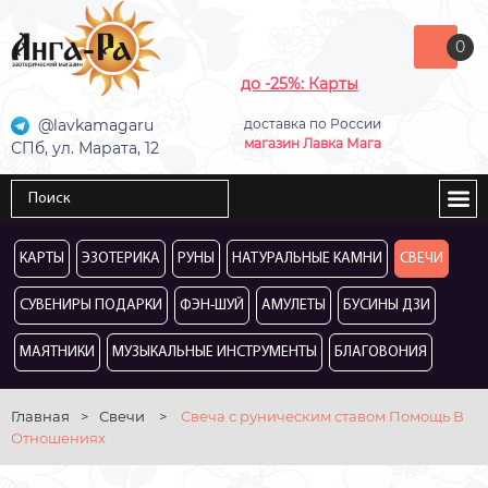
0
до -25%: Карты
@lavkamagaru
доставка по России
магазин Лавка Мага
СПб, ул. Марата, 12
КАРТЫ
ЭЗОТЕРИКА
РУНЫ
НАТУРАЛЬНЫЕ КАМНИ
СВЕЧИ
СУВЕНИРЫ ПОДАРКИ
ФЭН-ШУЙ
АМУЛЕТЫ
БУСИНЫ ДЗИ
МАЯТНИКИ
МУЗЫКАЛЬНЫЕ ИНСТРУМЕНТЫ
БЛАГОВОНИЯ
Главная
>
Свечи
>
Свеча с руническим ставом Помощь В
Отношениях