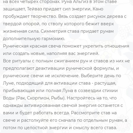
на всех четырех сторонах. Руна Альгиз в этом ставе
защищает, Тейваз придает сил энергии, Кано
пробуждает творчество. Вязь создает рисунок дерева с
твердой опорой, по стволу которого бежит вверх
жизненная сила. Симметрия става придает рунам
дополнительную гармонию.
Руническая красная свеча поможет укрепить отношения
или создать новые, наполняя вас энергией.
Все ритуалы с полным сжиганием рун и ставов из них не
предполагают деактивации рунической формулы, и
рунические свечи не исключение. Выберите день по
Луне, подходящий для активации става - растущая,
прибывающая или полная Луна в созвездии стихии
Воды (Рак, Скорпион, Рыбы). Настройтесь на то, что
однажды активированная свечой энергия останется с
вами и будет работать всегда. Рассмотрите став на
свече и растолкуйте его сначала по отдельным рунам, а
потом по целостной энергии и смыслу всего става.