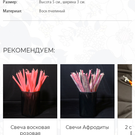
Размер:
Высота 5 см., ширина 3 см.
Материал:
Воск пчелиный
РЕКОМЕНДУЕМ:
Свеча восковая
Свечи Афродиты
2 с
розовая
E