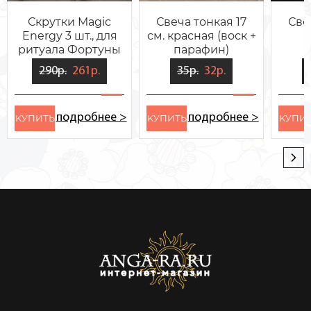
Скрутки Magic
Свеча тонкая 17
Све
Energy 3 шт., для
см. красная (воск +
ритуала Фортуны
парафин)
"Поток Удачи"
290р.
261р.
35р.
32р.
подробнее >
подробнее >
KУПИТЬ
KУПИТЬ
KУПИ