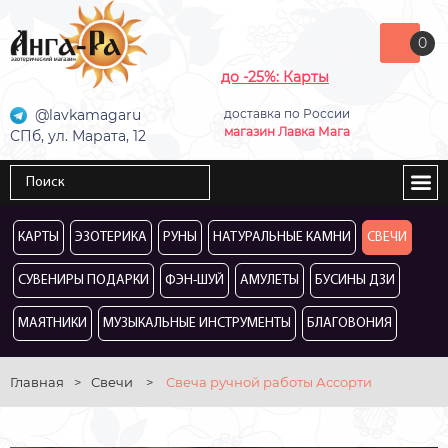
0
до -25%: Карты
@lavkamagaru
доставка по России
магазин Лавка Мага
СПб, ул. Марата, 12
КАРТЫ
ЭЗОТЕРИКА
РУНЫ
НАТУРАЛЬНЫЕ КАМНИ
СВЕЧИ
СУВЕНИРЫ ПОДАРКИ
ФЭН-ШУЙ
АМУЛЕТЫ
БУСИНЫ ДЗИ
МАЯТНИКИ
МУЗЫКАЛЬНЫЕ ИНСТРУМЕНТЫ
БЛАГОВОНИЯ
Главная
>
Свечи
>
Свеча ручной работы Ассорти