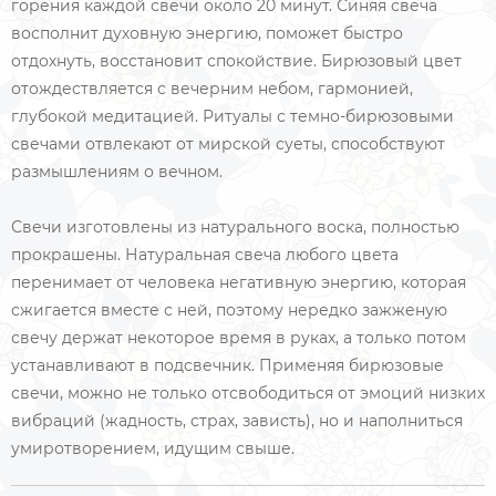
горения каждой свечи около 20 минут. Синяя свеча
восполнит духовную энергию, поможет быстро
отдохнуть, восстановит спокойствие. Бирюзовый цвет
отождествляется с вечерним небом, гармонией,
глубокой медитацией. Ритуалы с темно-бирюзовыми
свечами отвлекают от мирской суеты, способствуют
размышлениям о вечном.
Свечи изготовлены из натурального воска, полностью
прокрашены. Натуральная свеча любого цвета
перенимает от человека негативную энергию, которая
сжигается вместе с ней, поэтому нередко зажженую
свечу держат некоторое время в руках, а только потом
устанавливают в подсвечник. Применяя бирюзовые
свечи, можно не только отсвободиться от эмоций низких
вибраций (жадность, страх, зависть), но и наполниться
умиротворением, идущим свыше.