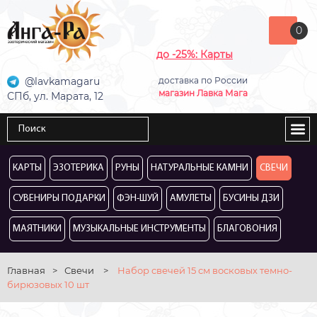
0
до -25%: Карты
@lavkamagaru
доставка по России
магазин Лавка Мага
СПб, ул. Марата, 12
КАРТЫ
ЭЗОТЕРИКА
РУНЫ
НАТУРАЛЬНЫЕ КАМНИ
СВЕЧИ
СУВЕНИРЫ ПОДАРКИ
ФЭН-ШУЙ
АМУЛЕТЫ
БУСИНЫ ДЗИ
МАЯТНИКИ
МУЗЫКАЛЬНЫЕ ИНСТРУМЕНТЫ
БЛАГОВОНИЯ
Главная
>
Свечи
>
Набор свечей 15 см восковых темно-
бирюзовых 10 шт