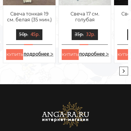
Свеча тонкая 19
Свеча 17 см.
Све
см. белая (35 мин.)
голубая
50р.
45р.
35р.
32р.
подробнее >
подробнее >
KУПИТЬ
KУПИТЬ
KУПИ