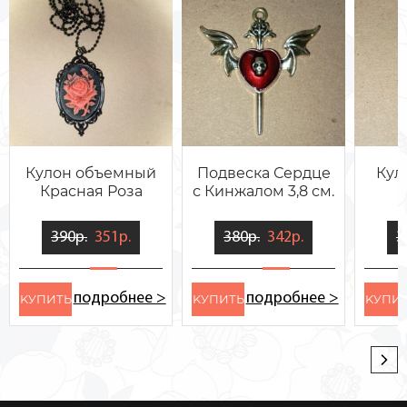
Кулон объемный
Подвеска Сердце
Кул
Красная Роза
с Кинжалом 3,8 см.
390р.
351р.
380р.
342р.
3
подробнее >
подробнее >
KУПИТЬ
KУПИТЬ
KУПИ