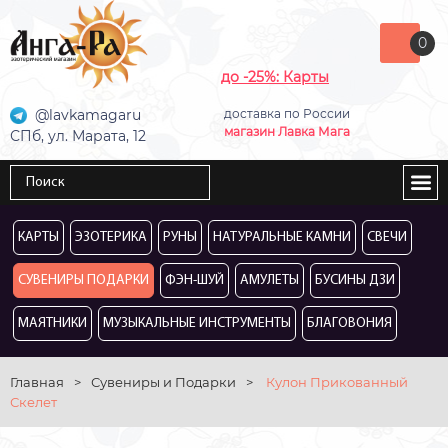
0
до -25%: Карты
@lavkamagaru
доставка по России
магазин Лавка Мага
СПб, ул. Марата, 12
КАРТЫ
ЭЗОТЕРИКА
РУНЫ
НАТУРАЛЬНЫЕ КАМНИ
СВЕЧИ
СУВЕНИРЫ ПОДАРКИ
ФЭН-ШУЙ
АМУЛЕТЫ
БУСИНЫ ДЗИ
МАЯТНИКИ
МУЗЫКАЛЬНЫЕ ИНСТРУМЕНТЫ
БЛАГОВОНИЯ
Главная
>
Сувениры и Подарки
>
Кулон Прикованный
Скелет