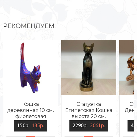
РЕКОМЕНДУЕМ:
Кошка
Статуэтка
Ст
деревянная 10 см.
Египетская Кошка
Ден
фиолетовая
высота 20 см.
150р.
135р.
2290р.
2061р.
42