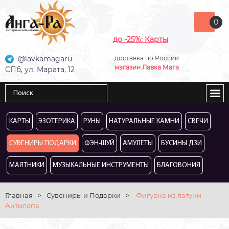
0
до -25%: Карты
@lavkamagaru
доставка по России
магазин Лавка Мага
СПб, ул. Марата, 12
КАРТЫ
ЭЗОТЕРИКА
РУНЫ
НАТУРАЛЬНЫЕ КАМНИ
СВЕЧИ
СУВЕНИРЫ ПОДАРКИ
ФЭН-ШУЙ
АМУЛЕТЫ
БУСИНЫ ДЗИ
МАЯТНИКИ
МУЗЫКАЛЬНЫЕ ИНСТРУМЕНТЫ
БЛАГОВОНИЯ
Главная
>
Сувениры и Подарки
>
Фигурка из латуни
Антилопа