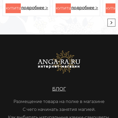
подробнее >
подробнее >
KУПИТЬ
KУПИТЬ
KУПИ
БЛОГ
Размещение товара на полке в магазине
С чего начинать занятия магией.
Как выбирать натуральные камни-самоцветы.