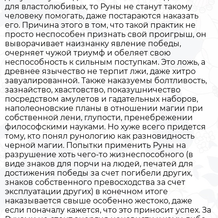
для властолюбивых, то Руны не станут такому
человеку помогать, даже постараются наказать
его. Причина этого в том, что такой практик не
просто неспособен признать свой проигрыш, он
выворачивает наизнанку явление победы,
очерняет чужой триумф и обеляет свою
неспособность к сильным поступкам. Это ложь, а
древнее язычество не терпит лжи, даже хитро
завуалированной. Также наказуемы болтливость,
зазнайство, хвастовство, показушничество
посредством амулетов и гадательных наборов,
наполеоновские планы в отношении магии при
собственной лени, глупости, пренебрежении
философскими науками. Но хуже всего придется
тому, кто понял рунологию как разновидность
черной магии. Попытки применить Руны на
разрушение хоть чего-то жизнеспособного (в
виде знаков для порчи на людей, печатей для
достижения победы за счет погибели других,
знаков собственного превосходства за счет
эксплуатации других) в конечном итоге
наказывается свыше особенно жестоко, даже
если поначалу кажется, что это приносит успех. За