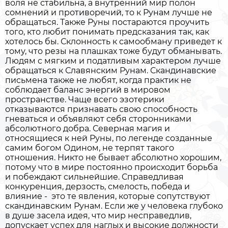
воля не стабильна, а внутренний мир полон
сомнений и противоречий, то к Рунам лучше не
обращаться. Также Руны постараются проучить
того, кто любит понимать предсказания так, как
хотелось бы. Склонность к самообману приведет к
тому, что резы на плашках тоже будут обманывать.
Людям с мягким и податливым характером лучше
обращаться к Славянским Рунам. Скандинавские
письмена также не любят, когда практик не
соблюдает баланс энергий в мировом
пространстве. Чаще всего эзотерики
отказываются признавать свою способность
гневаться и объявляют себя сторонниками
абсолютного добра. Северная магия и
относящиеся к ней Руны, по легенде созданные
самим богом Одином, не терпят такого
отношения. Никто не бывает абсолютно хорошим,
потому что в мире постоянно происходит борьба
и побеждают сильнейшие. Справедливая
конкуренция, дерзость, смелость, победа и
влияние - это те явления, которые сопутствуют
скандинавским Рунам. Если же у человека глубоко
в душе засела идея, что мир несправедлив,
допускает успех для наглых и высокие должности