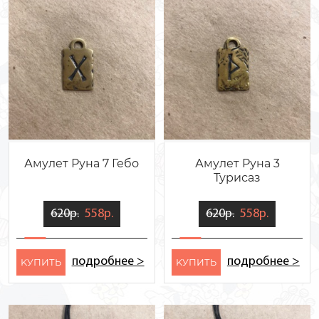
Амулет Руна 7 Гебо
Амулет Руна 3
Турисаз
620р.
558р.
620р.
558р.
подробнее >
подробнее >
KУПИТЬ
KУПИТЬ