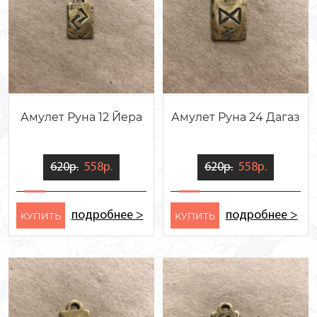
Амулет Руна 12 Йера
Амулет Руна 24 Дагаз
620р.
558р.
620р.
558р.
подробнее >
подробнее >
KУПИТЬ
KУПИТЬ