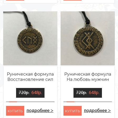
Руническая формула
Руническая формула
Восстановление сил
На любовь мужчин
720р.
648р.
720р.
648р.
подробнее >
подробнее >
KУПИТЬ
KУПИТЬ