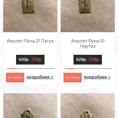
Амулет Руна 21 Лагуз
Амулет Руна 10
Наутиз
620р.
558р.
620р.
558р.
подробнее >
подробнее >
KУПИТЬ
KУПИТЬ