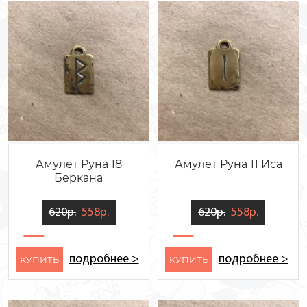
Амулет Руна 18
Амулет Руна 11 Иса
Беркана
620р.
558р.
620р.
558р.
подробнее >
подробнее >
KУПИТЬ
KУПИТЬ