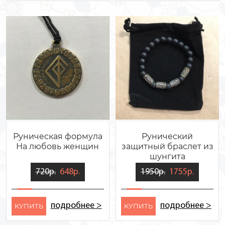
Руническая формула
Рунический
На любовь женщин
защитный браслет из
шунгита
720р.
648р.
1950р.
1755р.
подробнее >
подробнее >
KУПИТЬ
KУПИТЬ