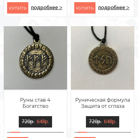
подробнее >
подробнее >
KУПИТЬ
KУПИТЬ
Руны став 4
Руническая формула
Богатство
Защита от сглаза
720р.
648р.
720р.
648р.