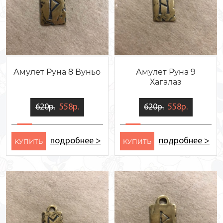
Амулет Руна 8 Вуньо
Амулет Руна 9
Хагалаз
620р.
558р.
620р.
558р.
подробнее >
подробнее >
KУПИТЬ
KУПИТЬ