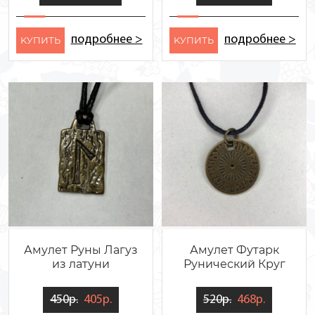
подробнее >
подробнее >
KУПИТЬ
KУПИТЬ
Амулет Руны Лагуз
Амулет Футарк
из латуни
Рунический Круг
450р.
405р.
520р.
468р.