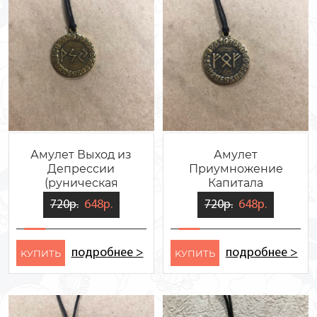
Амулет Выход из
Амулет
Депрессии
Приумножение
(руническая
Капитала
формула)
(руническая
720р.
648р.
720р.
648р.
формула)
подробнее >
подробнее >
KУПИТЬ
KУПИТЬ