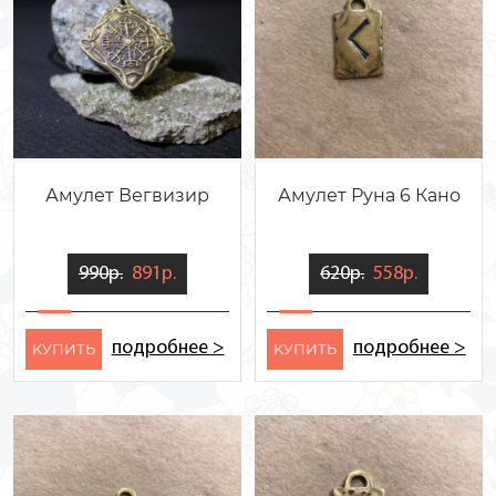
Амулет Вегвизир
Амулет Руна 6 Кано
990р.
891р.
620р.
558р.
подробнее >
подробнее >
KУПИТЬ
KУПИТЬ