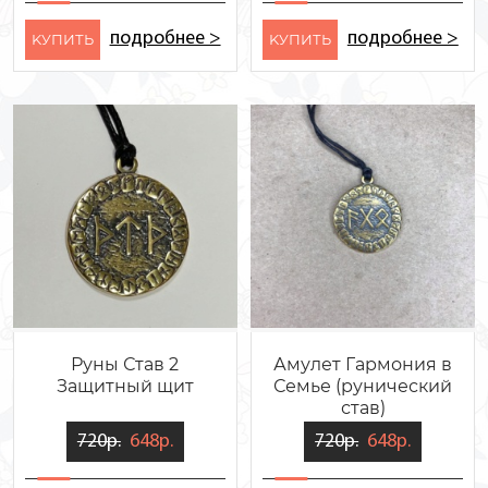
подробнее >
подробнее >
KУПИТЬ
KУПИТЬ
Руны Став 2
Амулет Гармония в
Защитный щит
Семье (рунический
став)
720р.
648р.
720р.
648р.