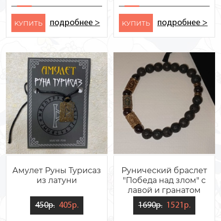
подробнее >
подробнее >
KУПИТЬ
KУПИТЬ
Амулет Руны Турисаз
Рунический браслет
из латуни
"Победа над злом" с
лавой и гранатом
450р.
405р.
1690р.
1521р.