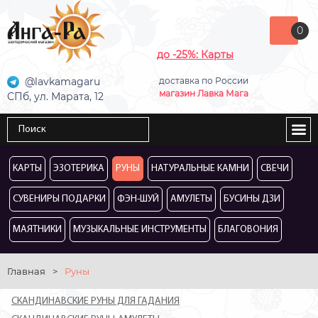
0
до -25%: Карты
@lavkamagaru
доставка по России
магазин Лавка Мага
СПб, ул. Марата, 12
КАРТЫ
ЭЗОТЕРИКА
РУНЫ
НАТУРАЛЬНЫЕ КАМНИ
СВЕЧИ
СУВЕНИРЫ ПОДАРКИ
ФЭН-ШУЙ
АМУЛЕТЫ
БУСИНЫ ДЗИ
МАЯТНИКИ
МУЗЫКАЛЬНЫЕ ИНСТРУМЕНТЫ
БЛАГОВОНИЯ
Главная
>
Руны
СКАНДИНАВСКИЕ РУНЫ ДЛЯ ГАДАНИЯ