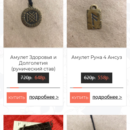
Амулет Здоровья и
Амулет Руна 4 Ансуз
Долголетия
(рунический став)
720р.
648р.
620р.
558р.
подробнее >
подробнее >
KУПИТЬ
KУПИТЬ