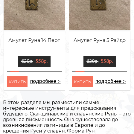
Амулет Руна 14 Перт
Амулет Руна 5 Райдо
620р.
558р.
620р.
558р.
подробнее >
подробнее >
KУПИТЬ
KУПИТЬ
В этом разделе мы разместили самые
интересные инструменты для предсказания
будущего. Скандинавские и славянские Руны – это
древняя письменность. Она существовала до
возникновения латиницы в Европе и до
крещения Руси у славян. Форма Рун