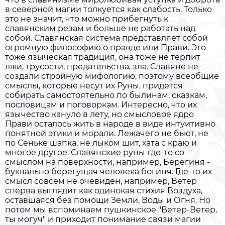
в северной магии толкуется как слабость. Только
это не значит, что можно прибегнуть к
славянским резам и больше не работать над
собой. Славянская система представляет собой
огромную философию о правде или Прави. Это
тоже языческая традиция, она тоже не терпит
лжи, трусости, предательства, зла. Славяне не
создали стройную мифологию, поэтому всеобщие
смыслы, которые несут их Руны, придется
собирать самостоятельно по былинам, сказкам,
пословицам и поговоркам. Интересно, что их
язычество кануло в лету, но смысловое ядро
Прави осталось жить в народе в виде интуитивно
понятной этики и морали. Лежачего не бьют, не
по Сеньке шапка, не лыком шит, хата с краю и
многое другое. Славянские руны где-то со
смыслом на поверхности, например, Берегиня -
буквально берегущая человека богиня. Где-то их
смысл совсем не очевиден, например, Ветер
сперва выглядит как одинокая стихия Воздуха,
оставшаяся без помощи Земли, Воды и Огня. Но
потом мы вспоминаем пушкинское "Ветер-Ветер,
ты могуч" и приходит понимание связи магии