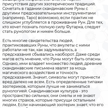
присутствия других эзотерических традиций.
Сочетать в гадании скандинавские Руны с
другими предсказательными инструментами
(например, Таро) возможно, если практик не
слишком углубляется в проживание Рун. Для тех,
кто хочет познать полную силу Футарка, следует
стать рунологом и никем больше.
Есть многие свидетельства людей,
практиковавших Руны, что амулеты с ними
работали не так, как задумывалось, а
предсказания сбывались наоборот. Даже среди
магов есть мнение, что Руны могут быть опасны.
Однако, ими владеет множество людей, древние
скандинавские письмена хвалят за мощь
магического воздействия и точность
предсказания. Значит, символы могут принести
вред далеко не всем. Есть определенные типажи
эзотериков, которым лучше не заниматься
рунологией. Скандинавская культура - это
пространство сильных, они смелы и не знают
многих страхов, которые присущи остальным
людям. Если начинающий эзотерик знает, что его