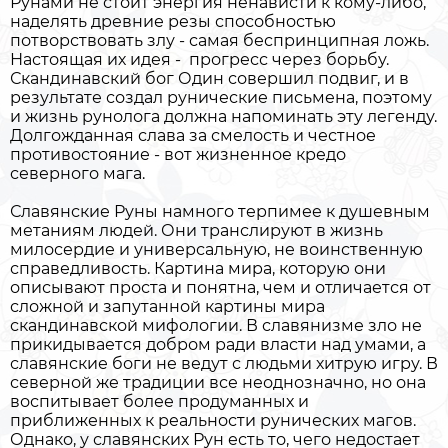
Рунами не стоит энергия ненависти к кому-либо,
наделять древние резы способностью
потворствовать злу - самая беспринципная ложь.
Настоящая их идея - прогресс через борьбу.
Скандинавский бог Один совершил подвиг, и в
результате создал рунические письмена, поэтому
и жизнь рунолога должна напоминать эту легенду.
Долгожданная слава за смелость и честное
противостояние - вот жизненное кредо
северного мага.
Славянские Руны намного терпимее к душевным
метаниям людей. Они транслируют в жизнь
милосердие и универсальную, не воинственную
справедливость. Картина мира, которую они
описывают проста и понятна, чем и отличается от
сложной и запутанной картины мира
скандинавской мифологии. В славянизме зло не
прикидывается добром ради власти над умами, а
славянские боги не ведут с людьми хитрую игру. В
северной же традиции все неоднозначно, но она
воспитывает более продуманных и
приближенных к реальности рунических магов.
Однако, у славянских Рун есть то, чего недостает