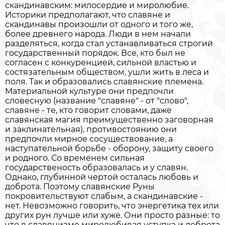
скандинавским: милосердие и миролюбие.
Историки предполагают, что славяне и
скандинавы произошли от одного и того же,
более древнего народа. Люди в нем начали
разделяться, когда стал устанавливаться строгий
государственный порядок. Все, кто был не
согласен с конкуренцией, сильной властью и
состязательным обществом, ушли жить в леса и
поля. Так и образовались славянские племена.
Материальной культуре они предпочли
словесную (название "славяне" - от "слово",
славяне - те, кто говорит словами, даже
славянская магия преимущественно заговорная
и заклинательная), противостоянию они
предпочли мирное сосуществование, а
наступательной борьбе - оборону, защиту своего
и родного. Со временем сильная
государственость образовалась и у славян.
Однако, глубинной чертой осталась любовь и
доброта. Поэтому славянские Руны
покровительствуют слабым, а скандинавские -
нет. Невозможно говорить, что энергетика тех или
других рун лучше или хуже. Они просто разные: то
что в славянизме миролюбивая уступка и доброта