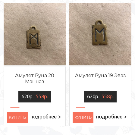
Амулет Руна 20
Амулет Руна 19 Эваз
Манназ
620р.
558р.
620р.
558р.
подробнее >
подробнее >
KУПИТЬ
KУПИТЬ