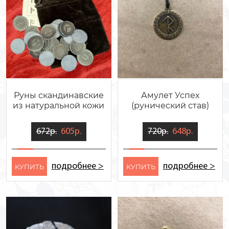
Руны скандинавские
Амулет Успех
из натуральной кожи
(рунический став)
672р.
605р.
720р.
648р.
подробнее >
подробнее >
KУПИТЬ
KУПИТЬ