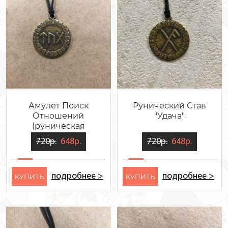
Амулет Поиск
Рунический Став
Отношений
"Удача"
(руническая
формула)
720р.
648р.
720р.
648р.
подробнее >
подробнее >
KУПИТЬ
KУПИТЬ