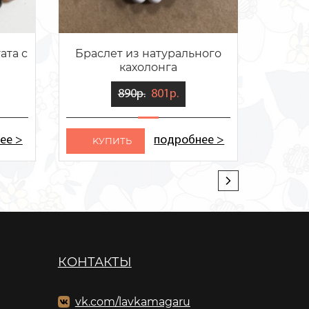
ата с
Браслет из натурального
Брасле
кахолонга
890р.
801р.
ее >
подробнее >
KУПИТЬ
KУ
КОНТАКТЫ
vk.com/lavkamagaru