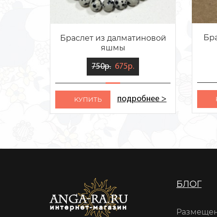
Бра
Браслет из далматиновой
яшмы
750р.
675р.
подробнее >
KУПИТЬ
БЛОГ
Размещен