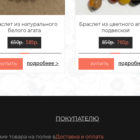
слет из натурального
Браслет из цветного аг
белого агата
подвеской
650р.
585р.
850р.
765р.
подробнее >
подробн
KУПИТЬ
KУПИТЬ
ПОКУПАТЕЛЮ
ие товара на полке в
Доставка и оплата