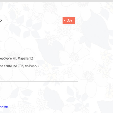
й
-10%
ербурге, ул. Марата 12
в авито, по СПб, по России
кольца