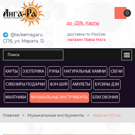
0
до -25%: Карты
@lavkamagaru
доставка по России
магазин Лавка Мага
СПб, ул. Марата, 12
КАРТЫ
ЭЗОТЕРИКА
РУНЫ
НАТУРАЛЬНЫЕ КАМНИ
СВЕЧИ
СУВЕНИРЫ ПОДАРКИ
ФЭН-ШУЙ
АМУЛЕТЫ
БУСИНЫ ДЗИ
МАЯТНИКИ
МУЗЫКАЛЬНЫЕ ИНСТРУМЕНТЫ
БЛАГОВОНИЯ
Главная
>
Музыкальные инструменты
>
Варган 9,5 см.