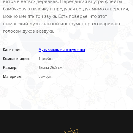
ветра в ветвях деревьев. Передвигая внутри флейты
бамбуковую палочку и продувая воздух мимо отверстия,
можно менять тон звука. Есть поверье, что этот
шаманский музыкальный инструмент разговаривает
голосом духов воздуха.
Категория:
Музыкальные инструменты
Комплектация:
1 флейта
Размер:
Длина 26,5 см.
Материал:
Бамбук