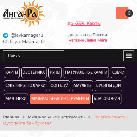
0
до -25%: Карты
@lavkamagaru
доставка по России
магазин Лавка Мага
СПб, ул. Марата, 12
КАРТЫ
ЭЗОТЕРИКА
РУНЫ
НАТУРАЛЬНЫЕ КАМНИ
СВЕЧИ
СУВЕНИРЫ ПОДАРКИ
ФЭН-ШУЙ
АМУЛЕТЫ
БУСИНЫ ДЗИ
МАЯТНИКИ
МУЗЫКАЛЬНЫЕ ИНСТРУМЕНТЫ
БЛАГОВОНИЯ
Главная
>
Музыкальные инструменты
>
Флейта-свисток
Цугфлейта бамбуковая