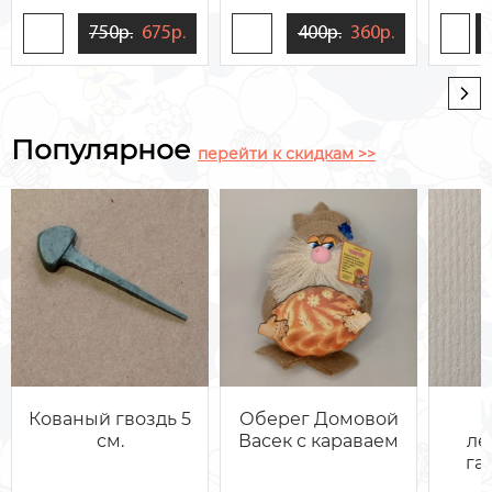
750р.
675р.
400р.
360р.
Популярное
перейти к скидкам >>
Кованый гвоздь 5
Оберег Домовой
см.
Васек с караваем
ле
гал