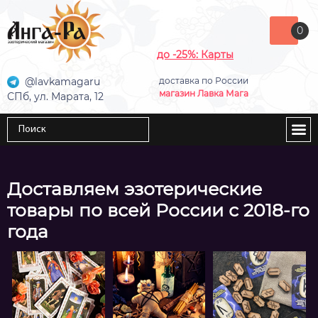
0
до -25%: Карты
@lavkamagaru
доставка по России
магазин Лавка Мага
СПб, ул. Марата, 12
Доставляем эзотерические
товары по всей России с 2018-го
года