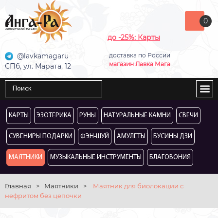
0
до -25%: Карты
@lavkamagaru
доставка по России
магазин Лавка Мага
СПб, ул. Марата, 12
КАРТЫ
ЭЗОТЕРИКА
РУНЫ
НАТУРАЛЬНЫЕ КАМНИ
СВЕЧИ
СУВЕНИРЫ ПОДАРКИ
ФЭН-ШУЙ
АМУЛЕТЫ
БУСИНЫ ДЗИ
МАЯТНИКИ
МУЗЫКАЛЬНЫЕ ИНСТРУМЕНТЫ
БЛАГОВОНИЯ
Главная
>
Маятники
>
Маятник для биолокации с
нефритом без цепочки