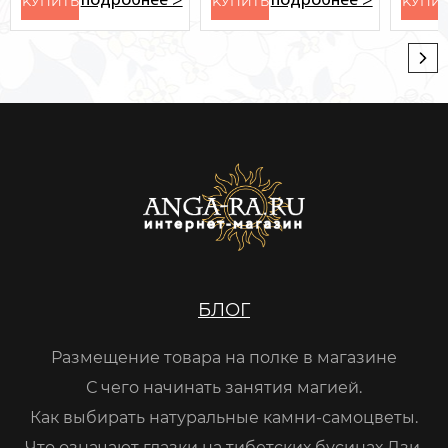
подробнее >
подробнее >
KУПИТЬ
KУПИТЬ
KУПИ
БЛОГ
Размещение товара на полке в магазине
С чего начинать занятия магией.
Как выбирать натуральные камни-самоцветы.
Что означают глазки на тибетских бусинах Дзи.