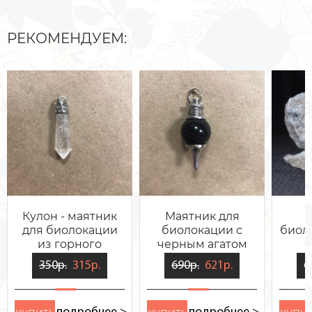
РЕКОМЕНДУЕМ:
Кулон - маятник
Маятник для
для биолокации
биолокации с
биол
из горного
черным агатом
хрусталя Призма
без цепочки
350р.
315р.
690р.
621р.
6