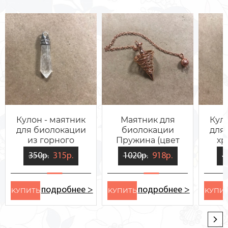
Кулон - маятник
Маятник для
Кул
для биолокации
биолокации
для
из горного
Пружина (цвет
хр
хрусталя Призма
медный)
350р.
315р.
1020р.
918р.
4
подробнее >
подробнее >
KУПИТЬ
KУПИТЬ
KУПИ