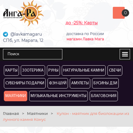
0
до -25%: Карты
@lavkamagaru
доставка по России
магазин Лавка Мага
СПб, ул. Марата, 12
КАРТЫ
ЭЗОТЕРИКА
РУНЫ
НАТУРАЛЬНЫЕ КАМНИ
СВЕЧИ
СУВЕНИРЫ ПОДАРКИ
ФЭН-ШУЙ
АМУЛЕТЫ
БУСИНЫ ДЗИ
МАЯТНИКИ
МУЗЫКАЛЬНЫЕ ИНСТРУМЕНТЫ
БЛАГОВОНИЯ
Главная
>
Маятники
>
Кулон - маятник для биолокации из
лунного камня Конус