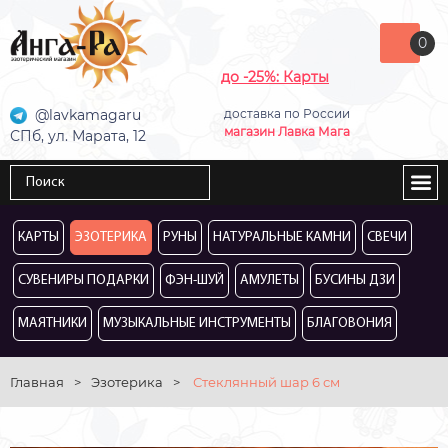
0
до -25%: Карты
@lavkamagaru
доставка по России
магазин Лавка Мага
СПб, ул. Марата, 12
КАРТЫ
ЭЗОТЕРИКА
РУНЫ
НАТУРАЛЬНЫЕ КАМНИ
СВЕЧИ
СУВЕНИРЫ ПОДАРКИ
ФЭН-ШУЙ
АМУЛЕТЫ
БУСИНЫ ДЗИ
МАЯТНИКИ
МУЗЫКАЛЬНЫЕ ИНСТРУМЕНТЫ
БЛАГОВОНИЯ
Главная
>
Эзотерика
>
Стеклянный шар 6 см