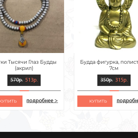
ки Тысячи Глаз Будды
Будда фигурка, полис
(акрил)
7см
570р.
513р.
350р.
315р.
подробнее >
подробн
KУПИТЬ
KУПИТЬ