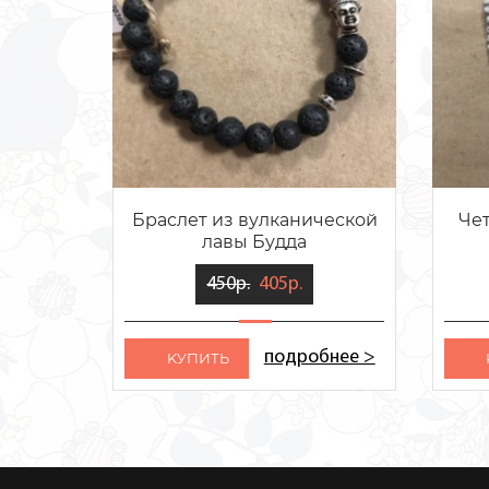
Браслет из вулканической
Чет
лавы Будда
450р.
405р.
подробнее >
KУПИТЬ