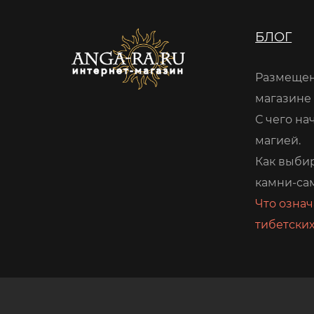
БЛОГ
Размещен
магазине
С чего на
магией.
Как выби
камни-са
Что означ
тибетских