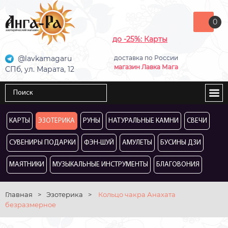
0
до -25%: Карты
@lavkamagaru
доставка по России
магазин Лавка Мага
СПб, ул. Марата, 12
КАРТЫ
ЭЗОТЕРИКА
РУНЫ
НАТУРАЛЬНЫЕ КАМНИ
СВЕЧИ
СУВЕНИРЫ ПОДАРКИ
ФЭН-ШУЙ
АМУЛЕТЫ
БУСИНЫ ДЗИ
МАЯТНИКИ
МУЗЫКАЛЬНЫЕ ИНСТРУМЕНТЫ
БЛАГОВОНИЯ
Главная
>
Эзотерика
>
Кольцо чакра Анахата
безразмерное