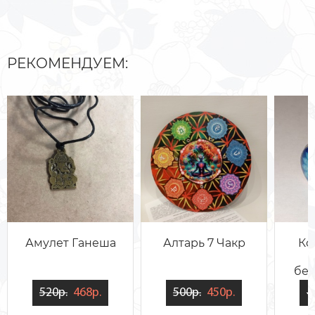
РЕКОМЕНДУЕМ:
Амулет Ганеша
Алтарь 7 Чакр
Ко
бе
520р.
468р.
500р.
450р.
4