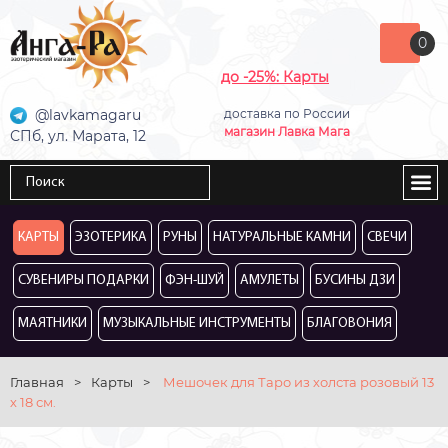
0
до -25%: Карты
@lavkamagaru
доставка по России
магазин Лавка Мага
СПб, ул. Марата, 12
КАРТЫ
ЭЗОТЕРИКА
РУНЫ
НАТУРАЛЬНЫЕ КАМНИ
СВЕЧИ
СУВЕНИРЫ ПОДАРКИ
ФЭН-ШУЙ
АМУЛЕТЫ
БУСИНЫ ДЗИ
МАЯТНИКИ
МУЗЫКАЛЬНЫЕ ИНСТРУМЕНТЫ
БЛАГОВОНИЯ
Главная
>
Карты
>
Мешочек для Таро из холста розовый 13
х 18 см.