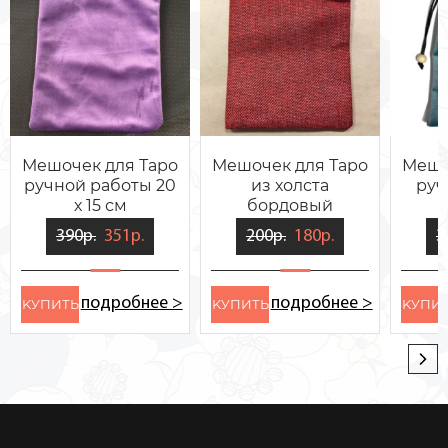
Мешочек для Таро
Мешочек для Таро
Мешо
ручной работы 20
из холста
руч
х 15 см
бордовый
фиолетовый
б
390р.
351р.
200р.
180р.
3
бархатный
подробнее >
подробнее >
KУПИТЬ
KУПИТЬ
KУПИ