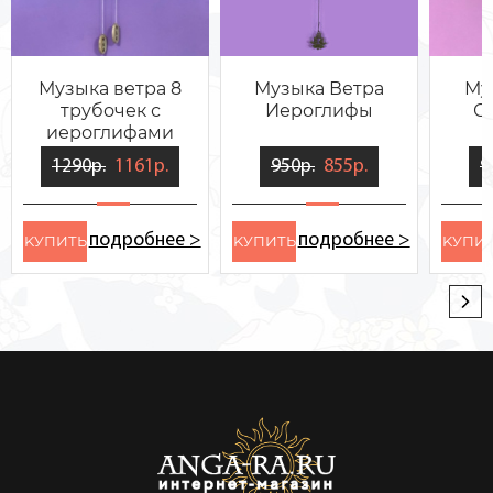
Музыка ветра 8
Музыка Ветра
Му
трубочек с
Иероглифы
С
иероглифами
1290р.
1161р.
950р.
855р.
9
подробнее >
подробнее >
KУПИТЬ
KУПИТЬ
KУПИ