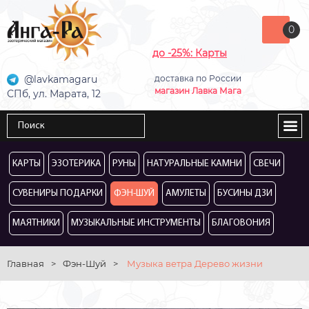
0
до -25%: Карты
@lavkamagaru
доставка по России
магазин Лавка Мага
СПб, ул. Марата, 12
КАРТЫ
ЭЗОТЕРИКА
РУНЫ
НАТУРАЛЬНЫЕ КАМНИ
СВЕЧИ
СУВЕНИРЫ ПОДАРКИ
ФЭН-ШУЙ
АМУЛЕТЫ
БУСИНЫ ДЗИ
МАЯТНИКИ
МУЗЫКАЛЬНЫЕ ИНСТРУМЕНТЫ
БЛАГОВОНИЯ
Главная
>
Фэн-Шуй
>
Музыка ветра Дерево жизни