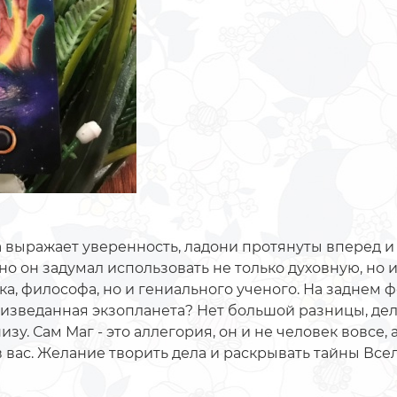
 выражает уверенность, ладони протянуты вперед и
жно он задумал использовать не только духовную, но
а, философа, но и гениального ученого. На заднем 
еизведанная экзопланета? Нет большой разницы, дел
зу. Сам Маг - это аллегория, он и не человек вовсе,
в вас. Желание творить дела и раскрывать тайны Всел