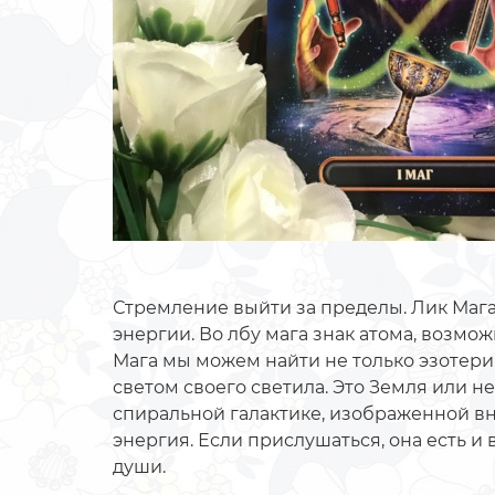
Стремление выйти за пределы. Лик Мага
энергии. Во лбу мага знак атома, возмо
Мага мы можем найти не только эзотерик
светом своего светила. Это Земля или н
спиральной галактике, изображенной вни
энергия. Если прислушаться, она есть и 
души.