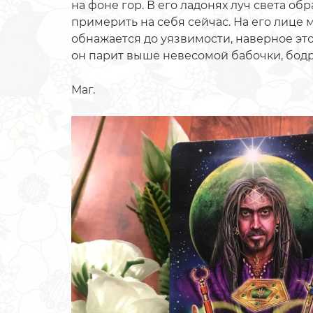
на фоне гор. В его ладонях луч света обр
примерить на себя сейчас. На его лице м
обнажается до уязвимости, наверное эт
он парит выше невесомой бабочки, бодр
Маг.