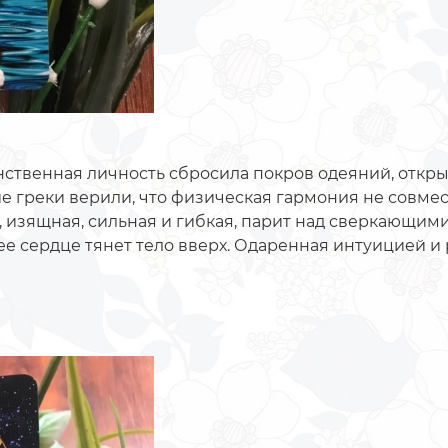
аинственная личность сбросила покров одеяний, от
е греки верили, что физическая гармония не совмес
 изящная, сильная и гибкая, парит над сверкающим
ее сердце тянет тело вверх. Одаренная интуицией и