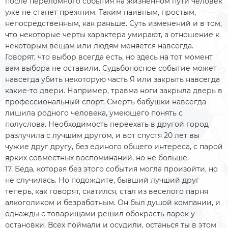
после переломного события на жизненном пути человек
уже не станет прежним. Таким наивным, простым,
непосредственным, как раньше. Суть изменений и в том,
что некоторые черты характера умирают, а отношение к
некоторым вещам или людям меняется навсегда.
Говорят, что выбор всегда есть, но здесь на тот момент
вам выбора не оставили. Судьбоносное событие может
навсегда убить некоторую часть Я или закрыть навсегда
какие-то двери. Например, травма ноги закрыла дверь в
профессиональный спорт. Смерть бабушки навсегда
лишила родного человека, умеющего понять с
полуслова. Необходимость переехать в другой город
разлучила с лучшим другом, и вот спустя 20 лет вы
чужие друг другу, без единого общего интереса, с парой
ярких совместных воспоминаний, но не больше.
17. Беда, которая без этого события могла произойти, но
не случилась. Но подождите, бывший лучший друг
теперь, как говорят, скатился, стал из веселого парня
алкоголиком и безработным. Он был душой компании, и
однажды с товарищами решил обокрасть ларек у
остановки. Всех поймали и осудили, останься ты в этом