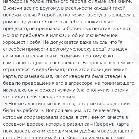
наподобие положительного героя в фильме или книге.
В жизни все по другому, в реальности каждый такой
положительный герой легко может выступать злодеем в
романе другого. Относясь к себе положительно-
предвзято, не признавая собственных негативных черт,
можно пребывать в иллюзии об исключительной
хорошести себя. Не допускается даже мысль, что "я
способен принести другому человеку вред", эта идея
активно вытесняется из сознания, поэтому факт
самозащиты другого человека от Вопрошающего может
отрицаться. А ведь бывает, что в этой позиции лежит
карта, показывающая, как от кверента была отведена
беда по превращения его в агрессора, не понимающего,
насколько он угрожает чужому благополучию, потому
что видит себя очень хорошим.
14.Новые адаптивные качества, которые впоследствии
были выработаны Вопрошающим. Это те качества,
которые сформировала среда, в отличие от качеств в
соседнем дереве, которые развил сам Кверент. Карта
показывает, каким хорошим или удобным вас заставили
стать. Не воспринимайте сейчас эту идею как ломку