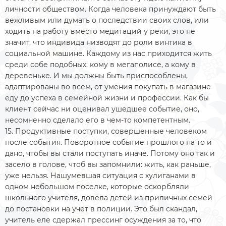
личности обществом. Когда человека принуждают быть
вежливым или думать о последствии своих слов, или
ходить на работу вместо медитаций у реки, это не
значит, что индивида низводят до роли винтика в
социальной машине. Каждому из нас приходится жить
среди собе подобных: кому в мегаполисе, а кому в
деревеньке. И мы должны быть приспособлены,
адаптированы во всем, от умения покупать в магазине
еду до успеха в семейной жизни и профессии. Как бы
клиент сейчас ни оценивал ушедшее событие, оно,
несомненно сделало его в чем-то компетентным.
15. Продуктивные поступки, совершенные человеком
после события. Поворотное событие прошлого на то и
дано, чтобы вы стали поступать иначе. Потому оно так и
засело в голове, чтоб вы запомнили: жить, как раньше,
уже нельзя. Нашумевшая ситуация с хулиганами в
одном небольшом поселке, которые оскорбляли
школьного учителя, довела детей из приличных семей
до постановки на учет в полиции. Это был скандал,
учитель еле сдержал прессинг осуждения за то, что