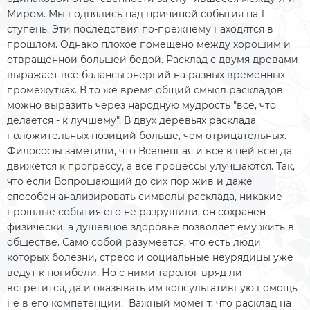
Миром. Мы поднялись над причиной события на 1
ступень. Эти последствия по-прежнему находятся в
прошлом. Однако плохое помещено между хорошим и
отвращенной большей бедой. Расклад с двумя древами
выражает все балансы энергий на разных временных
промежутках. В то же время общий смысл раскладов
можно выразить через народную мудрость "все, что
делается - к лучшему". В двух деревьях расклада
положительных позиций больше, чем отрицательных.
Философы заметили, что Вселенная и все в ней всегда
движется к прогрессу, а все процессы улучшаются. Так,
что если Вопрошающий до сих пор жив и даже
способен анализировать символы расклада, никакие
прошлые события его не разрушили, он сохранен
физически, а душевное здоровье позволяет ему жить в
обществе. Само собой разумеется, что есть люди
которых болезни, стресс и социальные неурядицы уже
ведут к погибели. Но с ними таролог вряд ли
встретится, да и оказывать им консультативную помощь
не в его компетенции. Важный момент, что расклад на