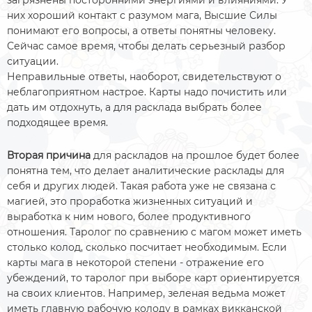
загрязнены посторонними энергиями и влияниями. У
них хороший контакт с разумом мага, Высшие Силы
понимают его вопросы, а ответы понятны человеку.
Сейчас самое время, чтобы делать серьезный разбор
ситуации.
Неправильные ответы, наоборот, свидетельствуют о
неблагоприятном настрое. Карты надо почистить или
дать им отдохнуть, а для расклада выбрать более
подходящее время.
Вторая причина
для раскладов на прошлое будет более
понятна тем, что делает аналитические расклады для
себя и других людей. Такая работа уже не связана с
магией, это проработка жизненных ситуаций и
выработка к ним нового, более продуктивного
отношения. Таролог по сравнению с магом может иметь
столько колод, сколько посчитает необходимым. Если
карты мага в некоторой степени - отражение его
убеждений, то таролог при выборе карт ориентируется
на своих клиентов. Например, зеленая ведьма может
иметь главную рабочую колоду в рамках викканской