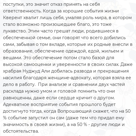
поступки, это значит отказ принять на себя
ответственность. Когда за хорошие события жизни
Кверент хвалит лишь себя, умаляя роль мира, в котором
стало возможно произошедшее благо, это тоже
лукавство. Этим часто грешат люди, родившиеся в
обеспеченной семье, они говорят что всего добились
сами, забывая о том вкладе, которые их родные внесли в
образование, обеспечение одеждой, едой, жильем и
вещами. Это обеспечение потом стало базой для
высокой самооценки и уверенности в своих силах. Даже
храбрая Нуджуд Али добилась развода и прекращения
насилия благодаря женщине-адвокату, которая взяла ее
дело в работу. При анализе и сравнении двух частей
расклада нужно умом и головой помнить что они
равноценны, даже если сердце кричит о другом.
Адекватное восприятие события прошлого будет
достигнуто тогда, когда Вопрошающий скажет, что на 50
% событие запустил он сам (даже тем что придал ему
значимость в своей жизни), а на 50 % - другие люди и
обстоятельства.