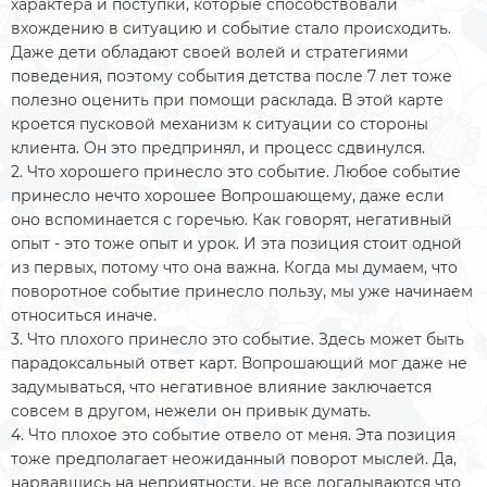
характера и поступки, которые способствовали
вхождению в ситуацию и событие стало происходить.
Даже дети обладают своей волей и стратегиями
поведения, поэтому события детства после 7 лет тоже
полезно оценить при помощи расклада. В этой карте
кроется пусковой механизм к ситуации со стороны
клиента. Он это предпринял, и процесс сдвинулся.
2. Что хорошего принесло это событие. Любое событие
принесло нечто хорошее Вопрошающему, даже если
оно вспоминается с горечью. Как говорят, негативный
опыт - это тоже опыт и урок. И эта позиция стоит одной
из первых, потому что она важна. Когда мы думаем, что
поворотное событие принесло пользу, мы уже начинаем
относиться иначе.
3. Что плохого принесло это событие. Здесь может быть
парадоксальный ответ карт. Вопрошающий мог даже не
задумываться, что негативное влияние заключается
совсем в другом, нежели он привык думать.
4. Что плохое это событие отвело от меня. Эта позиция
тоже предполагает неожиданный поворот мыслей. Да,
нарвавшись на неприятности, не все догадываются что