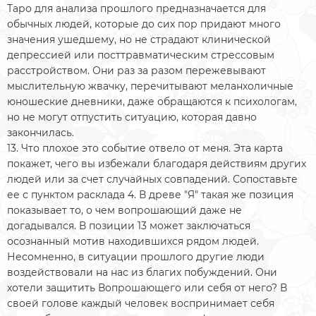
Таро для анализа прошлого предназначается для
обычных людей, которые до сих пор придают много
значения ушедшему, но не страдают клинической
депрессией или посттравматическим стрессовым
расстройством. Они раз за разом пережевывают
мыслительную жвачку, перечитывают меланхоличные
юношеские дневники, даже обращаются к психологам,
но не могут отпустить ситуацию, которая давно
закончилась.
13. Что плохое это событие отвело от меня. Эта карта
покажет, чего вы избежали благодаря действиям других
людей или за счет случайных совпадений. Сопоставьте
ее с пунктом расклада 4. В древе "Я" такая же позиция
показывает то, о чем вопрошающий даже не
догадывался. В позиции 13 может заключаться
осознанный мотив находившихся рядом людей.
Несомненно, в ситуации прошлого другие люди
воздействовали на нас из благих побуждений. Они
хотели защитить Вопрошающего или себя от него? В
своей голове каждый человек воспринимает себя