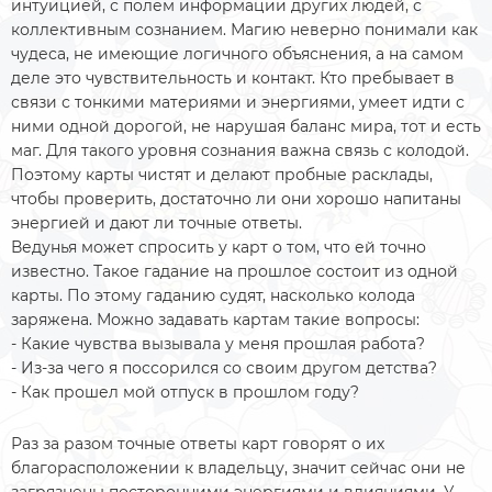
интуицией, с полем информации других людей, с
коллективным сознанием. Магию неверно понимали как
чудеса, не имеющие логичного объяснения, а на самом
деле это чувствительность и контакт. Кто пребывает в
связи с тонкими материями и энергиями, умеет идти с
ними одной дорогой, не нарушая баланс мира, тот и есть
маг. Для такого уровня сознания важна связь с колодой.
Поэтому карты чистят и делают пробные расклады,
чтобы проверить, достаточно ли они хорошо напитаны
энергией и дают ли точные ответы.
Ведунья может спросить у карт о том, что ей точно
известно. Такое гадание на прошлое состоит из одной
карты. По этому гаданию судят, насколько колода
заряжена. Можно задавать картам такие вопросы:
- Какие чувства вызывала у меня прошлая работа?
- Из-за чего я поссорился со своим другом детства?
- Как прошел мой отпуск в прошлом году?
Раз за разом точные ответы карт говорят о их
благорасположении к владельцу, значит сейчас они не