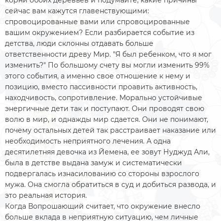
сейчас вам кажутся главенствующими:
спровоцированные вами или спровоцированные
вашим окружением? Если разбирается событие из
детства, люди склонны отдавать больше
ответственности древу Мир. "Я был ребенком, что я мог
изменить?" По большому счету вы могли изменить 99%
этого события, а именно свое отношение к нему и
позицию, вместо пассивности проавить активность,
находчивость, сопротивление. Морально устойчивые
энергичные дети так и поступают. Они проводят свою
волю в мир, и однажды мир сдается. Они не понимают,
почему остальных детей так расстраивает наказание или
необходимость неприятного лечения. А одна
десятилетняя девочка из Йемена, ее зовут Нуджуд Али,
была в детстве выдана замуж и систематически
подвергалась изнасилованию со стороны взрослого
мужа. Она смогла обратиться в суд и добиться развода, и
это реальная история.
Когда Вопрошающий считает, что окружение внесло
больше вклада в неприятную ситуацию, чем личные