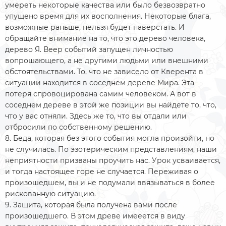
умереть некоторые качества или было безвозвратно
упущено время для их восполнения. Некоторые блага,
возможные раньше, нельзя будет наверстать. И
обращайте внимание на то, что это дерево человека,
дерево Я. Веер событий запущен личностью
вопрошающего, а не другими людьми или внешними
обстоятельствами. То, что не зависело от Кверента в
ситуации находится в соседнем дереве Мира. Эта
потеря спровоцирована самим человеком. А вот в
соседнем дереве в этой же позиции вы найдете то, что,
что у вас отняли. Здесь же то, что вы отдали или
отбросили по собственному решению.
8. Беда, которая без этого события могла произойти, но
не случилась. По эзотерическим представлениям, наши
неприятности призваны проучить нас. Урок усваивается,
и тогда настоящее горе не случается. Переживая о
произошедшем, вы и не подумали ввязываться в более
рискованную ситуацию.
9. Защита, которая была получена вами после
произошедшего. В этом древе имееется в виду