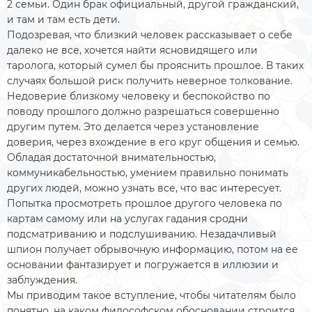
2 семьи. Один брак официальный, другой гражданский,
и там и там есть дети.
Подозревая, что близкий человек рассказывает о себе
далеко не все, хочется найти ясновидящего или
таролога, который сумел бы прояснить прошлое. В таких
случаях большой риск получить неверное толкование.
Недоверие близкому человеку и беспокойство по
поводу прошлого должно разрешаться совершенно
другим путем. Это делается через установление
доверия, через вхождение в его круг общения и семью.
Обладая достаточной внимательностью,
коммуникабельностью, умением правильно понимать
других людей, можно узнать все, что вас интересует.
Попытка просмотреть прошлое другого человека по
картам самому или на услугах гадания сродни
подсматриванию и подслушиванию. Незадачливый
шпион получает обрывочную информацию, потом на ее
основании фантазирует и погружается в иллюзии и
заблуждения.
Мы приводим такое вступление, чтобы читателям было
понятно, на каком философском обосновании строится