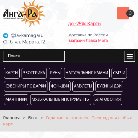
0
до -25%: Карты
@lavkamagaru
доставка по России
магазин Лавка Мага
СПб, ул. Марата, 12
КАРТЫ
ЭЗОТЕРИКА
РУНЫ
НАТУРАЛЬНЫЕ КАМНИ
СВЕЧИ
СУВЕНИРЫ ПОДАРКИ
ФЭН-ШУЙ
АМУЛЕТЫ
БУСИНЫ ДЗИ
МАЯТНИКИ
МУЗЫКАЛЬНЫЕ ИНСТРУМЕНТЫ
БЛАГОВОНИЯ
Главная
>
Блог
>
Гадание на прошлое. Расклад для любых
карт.