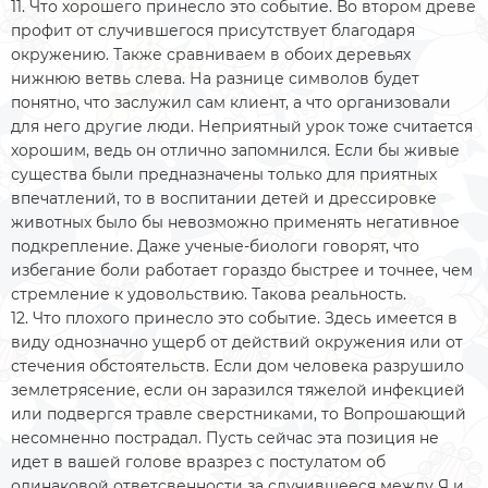
11. Что хорошего принесло это событие. Во втором древе
профит от случившегося присутствует благодаря
окружению. Также сравниваем в обоих деревьях
нижнюю ветвь слева. На разнице символов будет
понятно, что заслужил сам клиент, а что организовали
для него другие люди. Неприятный урок тоже считается
хорошим, ведь он отлично запомнился. Если бы живые
существа были предназначены только для приятных
впечатлений, то в воспитании детей и дрессировке
животных было бы невозможно применять негативное
подкрепление. Даже ученые-биологи говорят, что
избегание боли работает гораздо быстрее и точнее, чем
стремление к удовольствию. Такова реальность.
12. Что плохого принесло это событие. Здесь имеется в
виду однозначно ущерб от действий окружения или от
стечения обстоятельств. Если дом человека разрушило
землетрясение, если он заразился тяжелой инфекцией
или подвергся травле сверстниками, то Вопрошающий
несомненно пострадал. Пусть сейчас эта позиция не
идет в вашей голове вразрез с постулатом об
одинаковой ответсвенности за случившееся между Я и