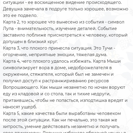
ситуации - ее восхищенное видение происходящего.
Девушка замечала в подруге только хорошее, возможно
это ее подвело.
Карта 2, то хорошее что вынесено из события - символ
Лупа - внимательность, изучение деталей. Событие
заставило поближе присмотреться к человеку, который
допущен в близкий круг.
Карта 3, что плохого принесла ситуация. Это Тучи -
огорчение, неприятные эмоции, тяжелая дума.
Карта 4, чего плохого удалось избежать. Карта Мыши
символизирует вора в доме, недоброжелателя в
окружении, стяжателя, который был не замечен и
получил доступ к растранжириванию ресурсов
Вопрошающего. Как мыши незаметно по ночам воруют
еду из кладовой и со стола, так и тихие недруги,
притаившись, чтобы не попасться, изподтишка вредят и
наносят ущерб.
Карта 5, какие качества были выработаны человеком
после этой ситуации. Как ни печально, это такая же
хитрость, умение действовать незаметно и получать