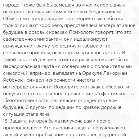
городе - тоже был бы замешан во многих постыдных
историях, затеянных этим лентяем и бездельником.
Обычно мы предполагаем, что неприятные события
только лишают хорошего, представляем альтернативное
будущее в розовых красках. Психологи говорят, что это
свойственно эмигрантам, они идеализируют
вынужденно покинутую родину и забывают те
серьезные причины, по которым пришлось уехать. В
такой спорной для ума позиции расклада может быть
парадоксальная карта - с сосвершенно положительным
смыслом. Например, выпадает на Оракуле Ленорман
Ребенок - символ искренности чистоты и
непосредственности. Возведите этот знак в абсолют и
получится его негативное проявление. Инфантильность,
безответсвенность, нежелание определять свое
будущее. С другом, пошедшим по кривой дорожке
ситуация стала ясна.
18. Защита, которая была получена вами после
произошедшего. Это внешняя защита, полученная от
людей и мест пребывания в противовес внутренней