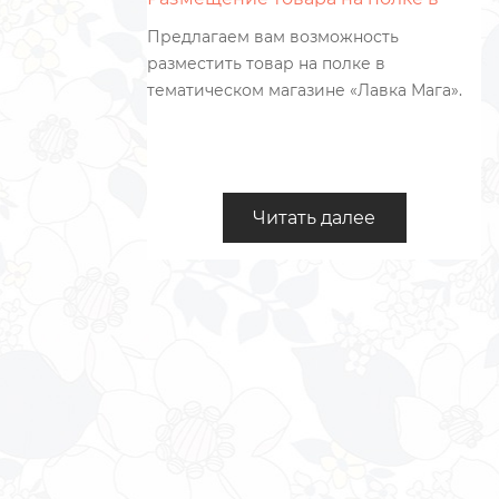
магазине
ных и
Предлагаем вам возможность
 них
разместить товар на полке в
 Мы
тематическом магазине «Лавка Мага».
из них
я даже
Читать далее