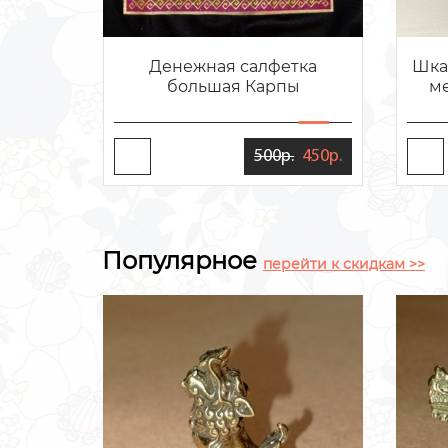
Денежная салфетка
Шка
большая Карпы
м
500р.
450р.
Популярное
перейти к скидкам >>