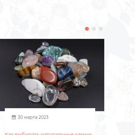
30 марта 2023
Как выбирать натуральные камни-
Что 