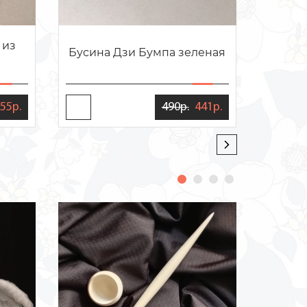
 из
Крас
Бусина Дзи Бумпа зеленая
бро
55р.
490р.
441р.