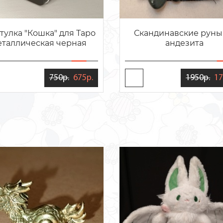
тулка "Кошка" для Таро
Скандинавские руны
еталлическая черная
андезита
750р.
675р.
1950р.
17