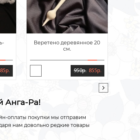
ь-
Веретено деревянное 20
Блокн
см.
кор
85р.
950р.
855р.
й Анга-Ра!
айн-оплаты покупки мы отправим
одаря нам довольно редкие товары