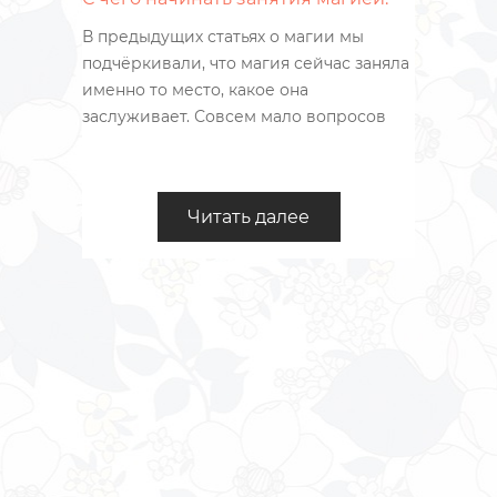
В предыдущих статьях о магии мы
подчёркивали, что магия сейчас заняла
именно то место, какое она
заслуживает. Совсем мало вопросов
можно реально решить при помощи
магии. При этом, применяя магию
можно значительно преуспеть и
Читать далее
продвинуться в жизни больше, чем это
можно было бы сделать обычными
способами.