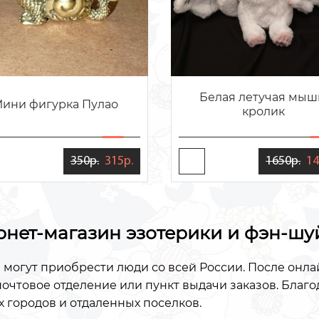
Белая летучая мыш
ини фигурка Пулао
кролик
350р.
315р.
1650р.
14
рнет-магазин эзотерики и фэн-шу
 могут приобрести люди со всей России. После онл
очтовое отделение или пункт выдачи заказов. Благ
 городов и отдаленных поселков.